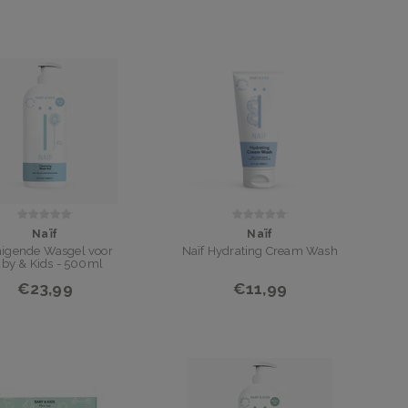
Naïf
Naïf
nigende Wasgel voor
Naïf Hydrating Cream Wash
by & Kids - 500ml
€23,99
€11,99