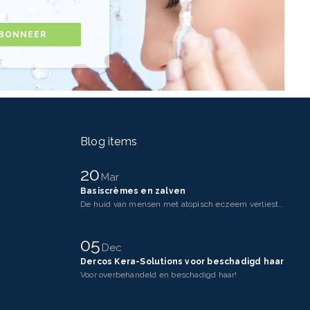
BONNEER
Blog items
20
Mar
Basiscrèmes en zalven
De huid van mensen met atopisch eczeem verliest makkelijker vocht dan een gezonde huid. Dit komt doo
05
Dec
Dercos Kera-Solutions voor beschadigd haar
Voor overbehandeld en beschadigd haar!