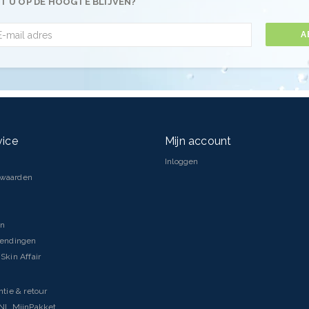
T U OP DE HOOGTE BLIJVEN?
A
vice
Mijn account
Inloggen
rwaarden
en
zendingen
Skin Affair
ntie & retour
tNL MijnPakket