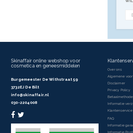
WIL
Skinaffair online webshop voor
Klantenser
cosmetica en geneesmiddelen
Over ons
Algemene voo
Burgemeester De Withstraat 59
Disclaimer
3732EJ De Bilt
Privacy Policy
info@skinaffair.nl
Betaalmethod
030-2204008
Informatie ver
Klantenservice 
FAQ
Informatie gara
Informatie Pos