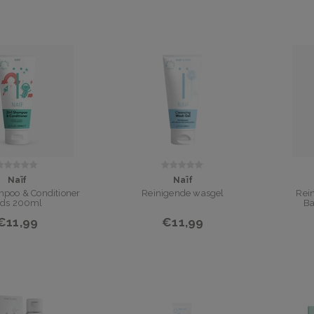
Naïf
Naïf
mpoo & Conditioner
Reinigende wasgel
Rei
ids 200ml
Ba
€11,99
€11,99