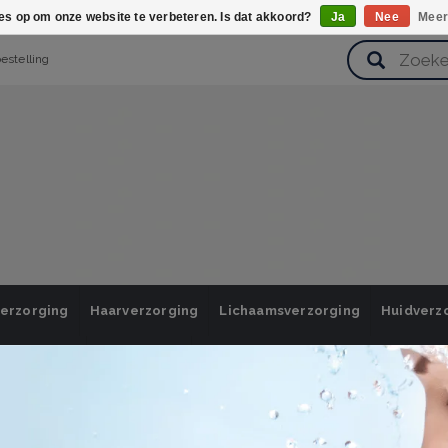
ies op om onze website te verbeteren. Is dat akkoord?
Ja
Nee
Meer
bestelling
verzorging
Haarverzorging
Lichaamsverzorging
Huidverz
Cadeausets
Gezondheid
Zoetwaren
/ inloggen