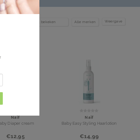
Weergave
f
Naïf
Naïf
aby Diaper cream
Baby Easy Styling Haarlotion
€12,95
€14,99