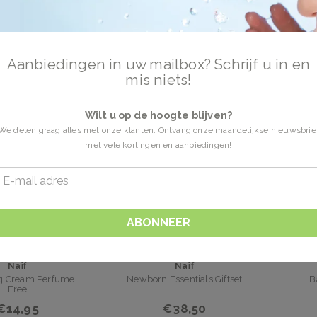
n getagd met microplastic vrije producten
23
Aanbiedingen in uw mailbox? Schrijf u in en
mis niets!
Wilt u op de hoogte blijven?
We delen graag alles met onze klanten. Ontvang onze maandelijkse nieuwsbrie
met vele kortingen en aanbiedingen!
ABONNEER
Naïf
Naïf
ng Cream Perfume
Newborn Essentials Giftset
B
Free
€14,95
€38,50