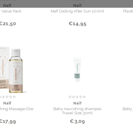
Naïf
Naïf
f Value Pack
Naïf Cooling After Sun 100ml
Plast
€21,50
€14,95
Naïf
Naïf
hing Massage Olie
Baby nourishing shampoo
Baby 
Travel Size 30ml
€17,99
€3,09