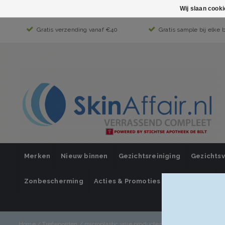
Wij slaan cook
Gratis verzending vanaf €40
Gratis sample bij elke 
Merken
Nieuw binnen
Gezichtsreiniging
Gezichts
Zonbescherming
Acties & Promoties
SUPER SALE
Mijn account 
Home
/
Trefwoorden
/
microplastic vrije producten