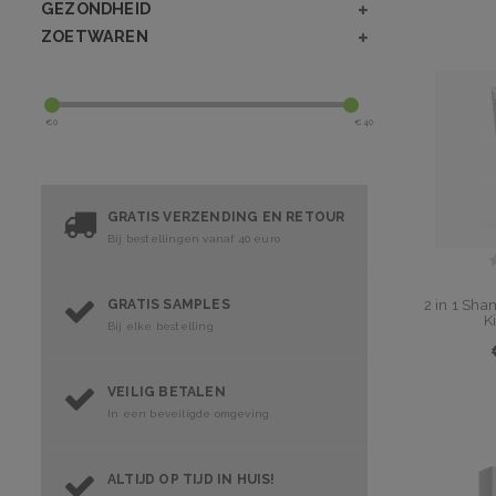
GEZONDHEID
ZOETWAREN
€
0
€
40
GRATIS VERZENDING EN RETOUR
Bij bestellingen vanaf 40 euro
GRATIS SAMPLES
2 in 1 Sha
K
Bij elke bestelling
VEILIG BETALEN
In een beveiligde omgeving
ALTIJD OP TIJD IN HUIS!