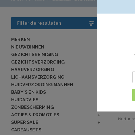
Producte
Filter de resultaten
Producten
MERKEN
NIEUW BINNEN
GEZICHTSREINIGING
GEZICHTSVERZORGING
HAARVERZORGING
LICHAAMSVERZORGING
HUIDVERZORGING MANNEN
BABY'S EN KIDS
HUIDADVIES
ZONBESCHERMING
ACTIES & PROMOTIES
Nurturi
SUPER SALE
CADEAUSETS