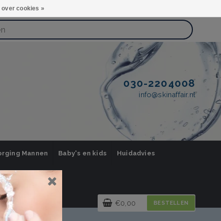
 over cookies »
030-2204008
info@skinaffair.nl
orging Mannen
Baby's en kids
Huidadvies
€0,00
BESTELLEN