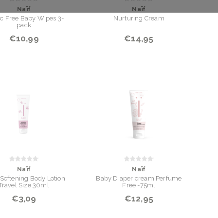
Naïf
Naïf
ic Free Baby Wipes 3-
Nurturing Cream
pack
€10,99
€14,95
Naïf
Naïf
Softening Body Lotion
Baby Diaper cream Perfume
Travel Size 30ml
Free -75ml
€3,09
€12,95