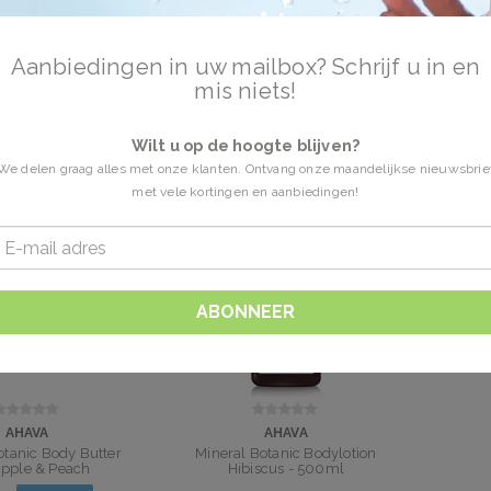
Aanbiedingen in uw mailbox? Schrijf u in en
neral Botanic
2 Producten
mis niets!
Botanic online bestellen. Ontdek de Dode Zee met AHAVA. Vandaag besteld is
.
Wilt u op de hoogte blijven?
We delen graag alles met onze klanten. Ontvang onze maandelijkse nieuwsbrie
met vele kortingen en aanbiedingen!
ABONNEER
AHAVA
AHAVA
otanic Body Butter
Mineral Botanic Bodylotion
apple & Peach
Hibiscus - 500ml