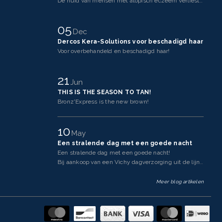
De huid van mensen met atopisch eczeem verliest makkelijker vocht dan een gezonde huid. Dit komt doo
05
Dec
Dercos Kera-Solutions voor beschadigd haar
Voor overbehandeld en beschadigd haar!
21
Jun
THIS IS THE SEASON TO TAN!
Bronz'Express is the new brown!
10
May
Een stralende dag met een goede nacht
Een stralende dag met een goede nacht!
Bij aankoop van een Vichy dagverzorging uit de lijnen Neovadi
Meer blog artikelen