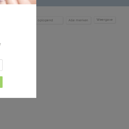
Weergave
f