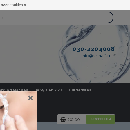
 over cookies »
030-2204008
info@skinaffair.nl
orging Mannen
Baby's en kids
Huidadvies
€0,00
BESTELLEN