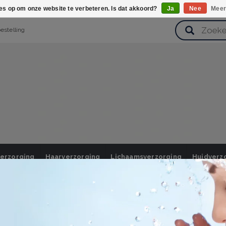
ies op om onze website te verbeteren. Is dat akkoord?
Ja
Nee
Meer
bestelling
verzorging
Haarverzorging
Lichaamsverzorging
Huidverz
Cadeausets
Gezondheid
Zoetwaren
ggen