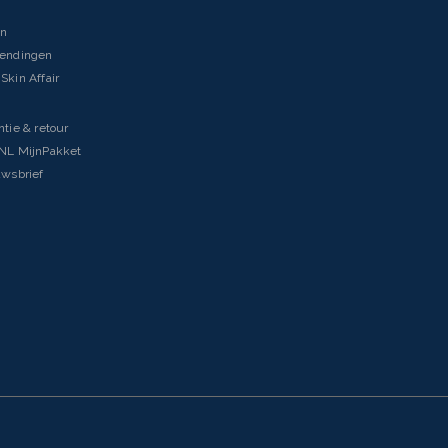
en
zendingen
Skin Affair
ntie & retour
tNL MijnPakket
uwsbrief