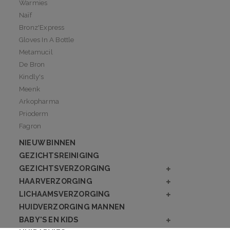
Warmies
Naïf
Bronz'Express
Gloves In A Bottle
Metamucil
De Bron
Kindly's
Meenk
Arkopharma
Prioderm
Fagron
NIEUW BINNEN
GEZICHTSREINIGING
GEZICHTSVERZORGING
HAARVERZORGING
LICHAAMSVERZORGING
HUIDVERZORGING MANNEN
BABY'S EN KIDS