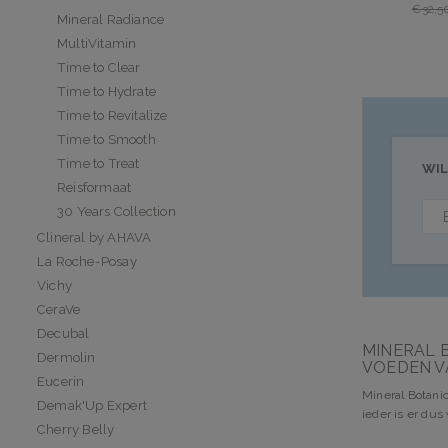
€32,5
Mineral Radiance
MultiVitamin
Time to Clear
Time to Hydrate
Time to Revitalize
Time to Smooth
Time to Treat
WIL
Reisformaat
30 Years Collection
Clineral by AHAVA
La Roche-Posay
Vichy
CeraVe
Decubal
MINERAL 
Dermolin
VOEDEN V
Eucerin
Mineral Botanic
Demak'Up Expert
ieder is er dus
Cherry Belly