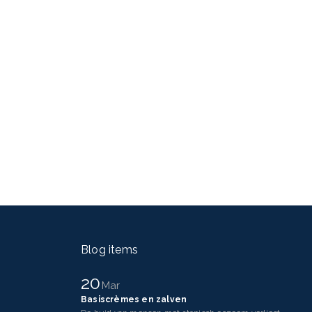
Blog items
20
Mar
Basiscrèmes en zalven