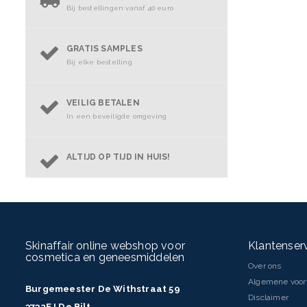
Bij bestellingen vanaf 40 euro
GRATIS SAMPLES
Bij elke bestelling
VEILIG BETALEN
In een beveiligde omgeving
ALTIJD OP TIJD IN HUIS!
Skinaffair online webshop voor
Klantenser
cosmetica en geneesmiddelen
Over ons
Algemene voo
Burgemeester De Withstraat 59
Disclaimer
3732EJ De Bilt