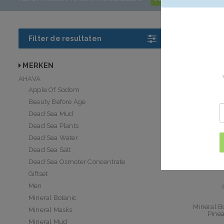
AHAVA Mi
Filter de resultaten
AHAVA Mineral 
morgen in huis
MERKEN
AHAVA
Apple Of Sodom
Beauty Before Age
Dead Sea Mud
Dead Sea Plants
Dead Sea Water
Dead Sea Salt
Dead Sea Osmoter Concentrate
Giftset
Men
Mineral Botanic
Mineral B
Mineral Masks
Pine
Mineral Mud