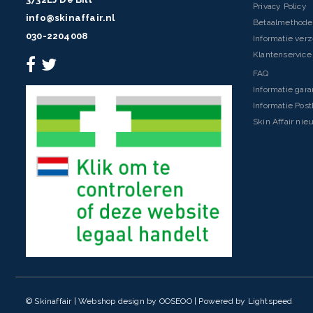
Privacy Policy
info@skinaffair.nl
Betaalmethod
030-2204008
Informatie ver
Klantenservice 
FAQ
Informatie gara
Informatie Pos
Skin Affair nie
© Skinaffair | Webshop design by
OOSEOO
| Powered by
Lightspeed