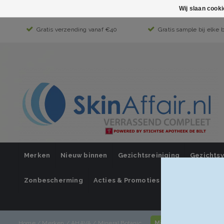
Wij slaan cook
Gratis verzending vanaf €40
Gratis sample bij elke 
Merken
Nieuw binnen
Gezichtsreiniging
Gezichts
Zonbescherming
Acties & Promoties
SUPER SALE
Mijn account / inlo
Home
/
Merken
/
AHAVA
/
Mineral Botanic