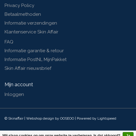
Privacy Policy
Betaalmethoden
Informatie verzendingen
Klantenservice Skin Affair
FAQ
Informatie garantie & retour
Informatie PostNL MijnPakket
Skin Affair nieuwsbrief
Mijn account
Inloggen
© Skinaffair | Webshop design by
OOSEOO
| Powered by
Lightspeed
Wij slaan cookies op om onze website te verbeteren. Is dat akkoord?
Ja