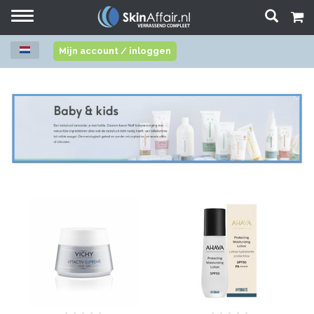
Toggle
navigation
Mijn account / inloggen