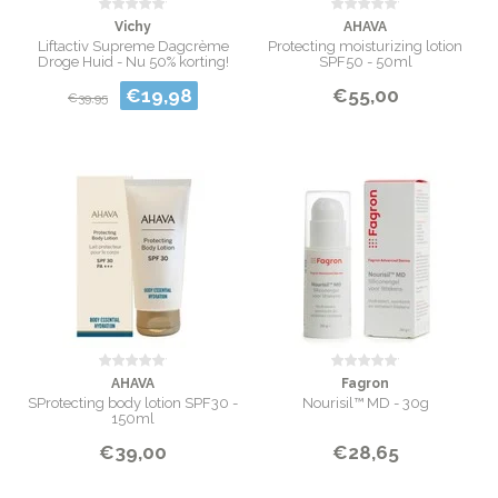
Vichy
AHAVA
Liftactiv Supreme Dagcrème
Protecting moisturizing lotion
Droge Huid - Nu 50% korting!
SPF50 - 50ml
€19,98
€55,00
€39,95
AHAVA
Fagron
SProtecting body lotion SPF30 -
Nourisil™ MD - 30g
150ml
€39,00
€28,65