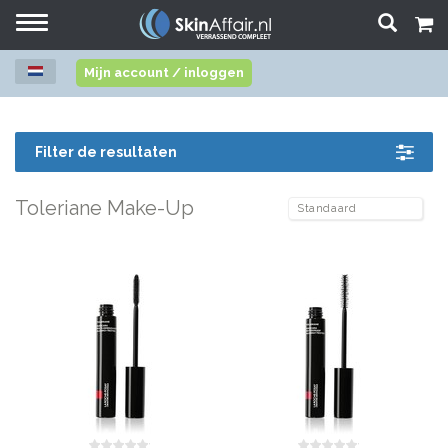
Toggle
navigation
Mijn account / inloggen
Filter de resultaten
Toleriane Make-Up