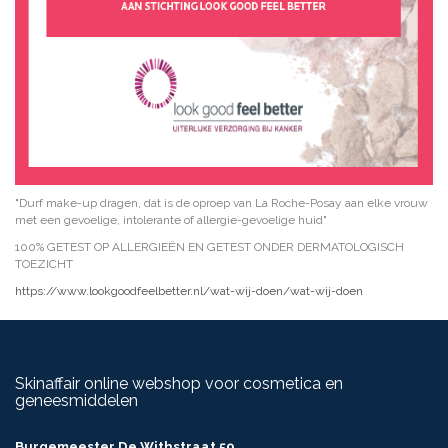
"Durf make-up dragen, dat is de oproep van La Roche-Posay aan elke vrouw
met een gevoelige, intolerante of allergie-gevoelige huid"
100% GETEST OP ALLERGIEËN EN GETEST ONDER DERMATOLOGISCH
TOEZICHT
https://www.lookgoodfeelbetter.nl/wat-wij-doen/wat-wij-doen
Skinaffair online webshop voor cosmetica en
geneesmiddelen
Burgemeester De Withstraat 59