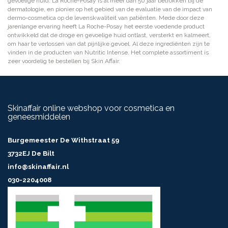
gevoelige huid. La Roche-Posay is al meer dan 50 jaar betrokken bij de
dermatologie, en pionier op het gebied van de evaluatie van de impact van
dermo-cosmetica op de levenskwaliteit van patiënten. Mede door deze
jarenlange ervaring heeft La Roche-Posay het eerste voedende product
ontwikkeld dat de droge en gevoelige huid ontlast, versterkt en kalmeert,
om haar te verlossen van dat pijnlijke gevoel. Al deze ingrediënten zijn te
vinden in de producten van Nutritic Intense. Het complete assortiment is
zeer voordelig te bestellen bij Skin Affair.
Skinaffair online webshop voor cosmetica en
geneesmiddelen
Burgemeester De Withstraat 59
3732EJ De Bilt
info@skinaffair.nl
030-2204008