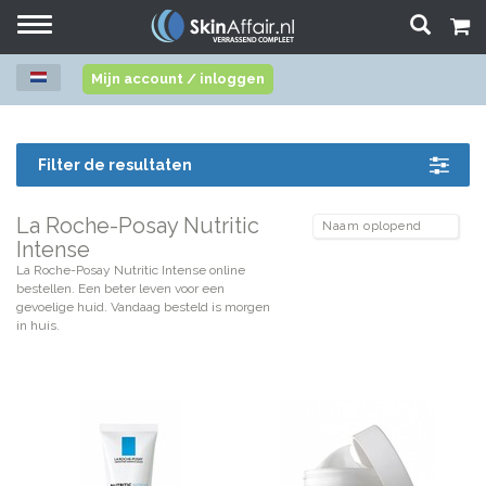
Toggle
navigation
Mijn account / inloggen
Filter de resultaten
La Roche-Posay Nutritic
Intense
La Roche-Posay Nutritic Intense online
bestellen. Een beter leven voor een
gevoelige huid. Vandaag besteld is morgen
in huis.