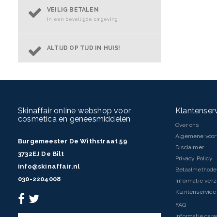
VEILIG BETALEN
In een beveiligde omgeving
ALTIJD OP TIJD IN HUIS!
Skinaffair online webshop voor
Klantenser
cosmetica en geneesmiddelen
Over ons
Algemene voo
Burgemeester De Withstraat 59
Disclaimer
3732EJ De Bilt
Privacy Policy
info@skinaffair.nl
Betaalmethod
030-2204008
Informatie ver
Klantenservice 
FAQ
Informatie gara