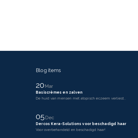
Blog items
20
Mar
Basiscrèmes en zalven
De huid van mensen met atopisch eczeem verliest makkelijker vocht dan een gezonde huid. Dit komt doo
05
Dec
Dercos Kera-Solutions voor beschadigd haar
Voor overbehandeld en beschadigd haar!