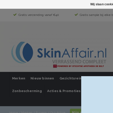
Wij slaan cook
Gratis verzending vanaf €40
Gratis sample bij elke 
Merken
Nieuw binnen
Gezichtsreiniging
Gezichts
Zonbescherming
Acties & Promoties
SUPER SALE
Mijn account / inlogge
Home
/
Merken
/
Eucerin
/
Q10 Active