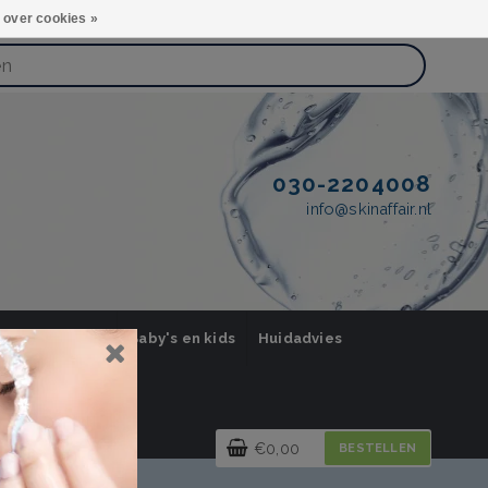
 over cookies »
030-2204008
info@skinaffair.nl
orging Mannen
Baby's en kids
Huidadvies
€0,00
BESTELLEN