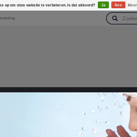
ies op om onze website te verbeteren. Is dat akkoord?
Ja
Nee
Meer
bestelling
verzorging
Haarverzorging
Lichaamsverzorging
Huidverz
Cadeausets
Gezondheid
Zoetwaren
n