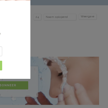
Weergave
s
f
BONNEER