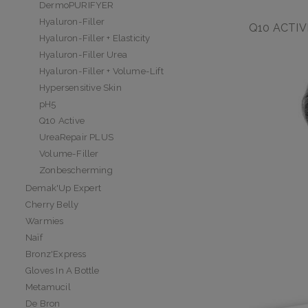
DermoPURIFYER
Hyaluron-Filler
Q10 ACTIV
Hyaluron-Filler + Elasticity
Hyaluron-Filler Urea
Hyaluron-Filler + Volume-Lift
Hypersensitive Skin
pH5
Q10 Active
UreaRepair PLUS
Volume-Filler
Zonbescherming
Demak'Up Expert
Cherry Belly
Warmies
Naïf
Bronz'Express
Gloves In A Bottle
Metamucil
De Bron