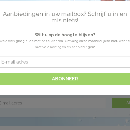
Aanbiedingen in uw mailbox? Schrijf u in en
Q10 Active
mis niets!
0 Producten
tive online bestellen. De wetenschap voor een mooiere huid. Vandaag besteld i
Wilt u op de hoogte blijven?
.
We delen graag alles met onze klanten. Ontvang onze maandelijkse nieuwsbrie
met vele kortingen en aanbiedingen!
 gevonden!...
ABONNEER
T U OP DE HOOGTE BLIJVEN?
A