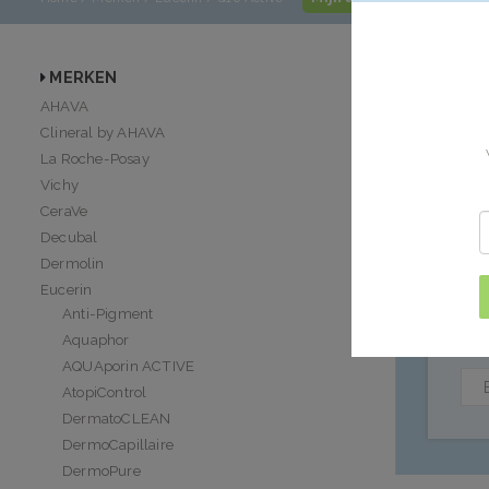
Eucerin 
MERKEN
AHAVA
Eucerin Q10 Ac
Clineral by AHAVA
morgen in huis
La Roche-Posay
Vichy
Geen producten
CeraVe
Decubal
Dermolin
Eucerin
Anti-Pigment
WIL
Aquaphor
AQUAporin ACTIVE
AtopiControl
DermatoCLEAN
DermoCapillaire
DermoPure