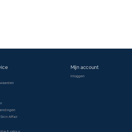
vice
Mijn account
Inloggen
rwaarden
en
zendingen
Skin Affair
ntie & retour