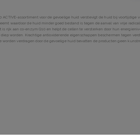
 ACTIVE-assortiment voor de gevoelige huid verstevigt de huid bij voortijdige 
emt waardoor de huid minder goed bestand is tegen de aanval van vrije radical
 is rijk aan co-enzym Q10 en helpt de cellen te versterken door hun energienivea
 diep worden. Krachtige antioxiderende eigenschappen beschermen tegen verder
 worden verdragen door de gevoelige huid bevatten de producten geen kunstma