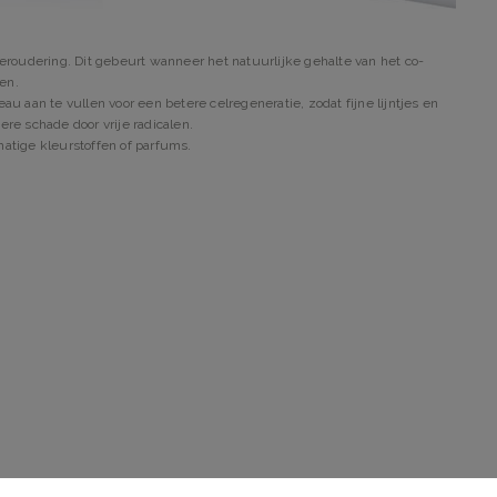
veroudering. Dit gebeurt wanneer het natuurlijke gehalte van het co-
en.
u aan te vullen voor een betere celregeneratie, zodat fijne lijntjes en
e schade door vrije radicalen.
tige kleurstoffen of parfums.