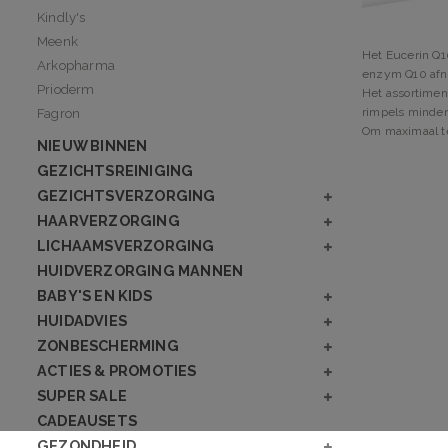
Kindly's
Meenk
Het Eucerin Q10
Arkopharma
enzym Q10 afne
Prioderm
Het assortiment
rimpels minder
Fagron
Om maximaal te
NIEUW BINNEN
GEZICHTSREINIGING
GEZICHTSVERZORGING
HAARVERZORGING
LICHAAMSVERZORGING
HUIDVERZORGING MANNEN
BABY'S EN KIDS
HUIDADVIES
ZONBESCHERMING
ACTIES & PROMOTIES
SUPER SALE
CADEAUSETS
GEZONDHEID