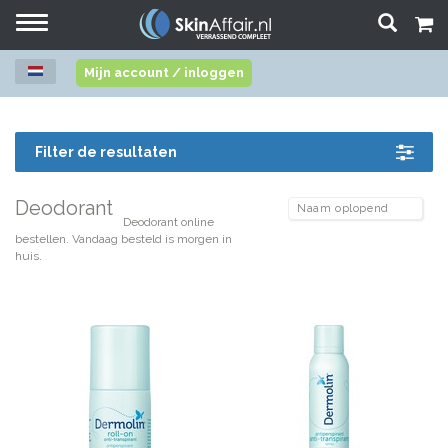
Toggle
navigation
Mijn account / inloggen
Filter de resultaten
Deodorant
Deodorant online
bestellen. Vandaag besteld is morgen in
huis.