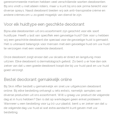
gerenommeerde merken hebben veel verschillende soorten deodoranten.
Bij ons vindt u niet alleen rollers, maar u kunt bij ons ook prima terecht voor
diverse sprays. Naast deodorant bieden wij ook anti-transpiratie crème en
andere crèmes om u zo goed mogelijk van dienst te zijn.
Voor elk huidtype een geschikte deodorant
Bijna alle deodoranten uit ons assortiment zijn geschikt voor elk soort
huidtype. Heeft u last van specifiek een gevoelige huid? Ook voor u hebben
wij een geschikte deodorant die speciaal voor de gevoelige huid is gemaakt.
Het is uiteraard belangrijk voor mensen met een gevoelige huid om uw huid
te verzorgen met een voedende deodorant.
Onze deodorant zorgt ervoor dat uw oksels er direct en langdurig mooi
uitzien. Elke deodorant is dermatologisch getest. Zo bent u er hoe dan ook
zeker van dat u een goede deodorant koopt die bij uw huid past en uw huid
goed verzorgt.
Bestel deodorant gemakkelijk online
Bij Skin Affair bestelt u gemakkelijk en snel uw uitgekozen deodorant
online. Bij elke bestelling ontvangt u iets extra’s, namelijk samples van
diverse producten uit ons assortiment. Wilt u graag uw product de volgende
dag al in huis hebben? Dan is dat op werkdagen geen enkel probleem.
Wanneer u een bestelling voor 14:00 uur plaatst, bent u er zeker van dat u
de volgende dag uw huid al wat extra aandacht kunt geven met uw
bestelling.