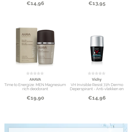
€14,96
€13,95
AHAVA
Vichy
Time to Energize: MEN Magnesium
VH Invisible Resist 72h Dermo
rich deodorant
Deperspirant - Anti-vlekken en
Anti-irritatie - Gevoelige huid -
€19,90
€14,96
50ml