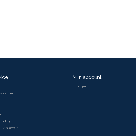
vice
Mijn account
Inloggen
rwaarden
en
zendingen
Skin Affair