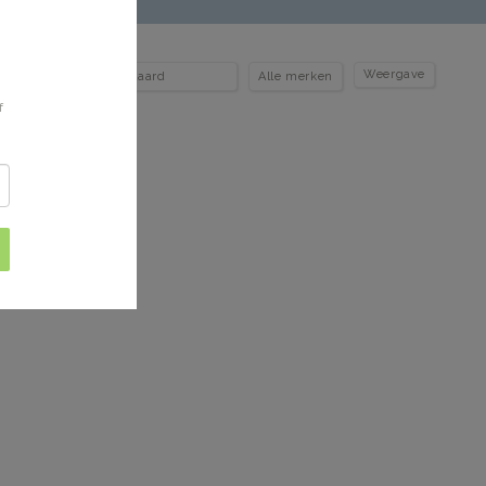
Weergave
f