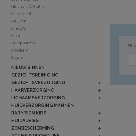
Gloves In A Bottle
Metamucil
De Bron
Kindly's
Meenk
Arkopharma
WIL
Prioderm
Fagron
NIEUW BINNEN
GEZICHTSREINIGING
GEZICHTSVERZORGING
HAARVERZORGING
LICHAAMSVERZORGING
HUIDVERZORGING MANNEN
BABY'S EN KIDS
HUIDADVIES
ZONBESCHERMING
ACTIES & PROMOTIES