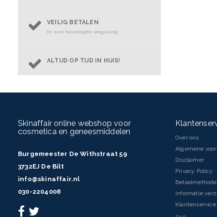
VEILIG BETALEN
In een beveiligde omgeving
ALTIJD OP TIJD IN HUIS!
Skinaffair online webshop voor
Klantenser
cosmetica en geneesmiddelen
Over ons
Algemene voo
Burgemeester De Withstraat 59
Disclaimer
3732EJ De Bilt
Privacy Policy
info@skinaffair.nl
Betaalmethod
030-2204008
Informatie ver
Klantenservice 