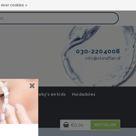
 over cookies »
030-2204008
info@skinaffair.nl
orging Mannen
Baby's en kids
Huidadvies
€0,00
BESTELLEN