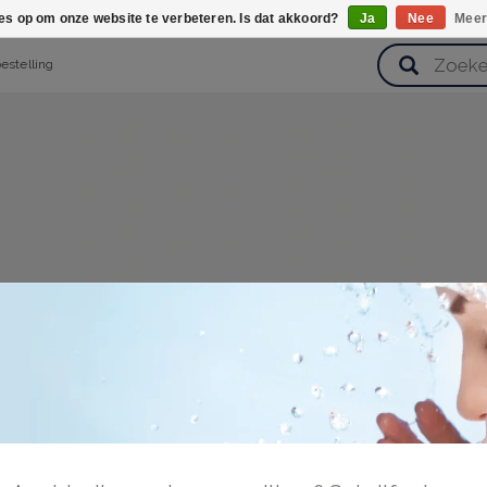
ies op om onze website te verbeteren. Is dat akkoord?
Ja
Nee
Meer
bestelling
verzorging
Haarverzorging
Lichaamsverzorging
Huidverz
Cadeausets
Gezondheid
Zoetwaren