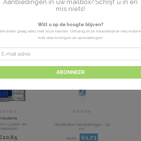
Aanbiedingen in uw mailbox? Schrijf u in en
mis niets!
m
2 Producten
Wilt u op de hoogte blijven?
We delen graag alles met onze klanten. Ontvang onze maandelijkse nieuwsbrie
 jaar rekent Prioderm af met hoofdluizen.
met vele kortingen en aanbiedingen!
ABONNEER
Prioderm
erm Luizen- en
Handlotion Handreiniger - 50
netenkam
ml
€10,65
€1,73
€5,75