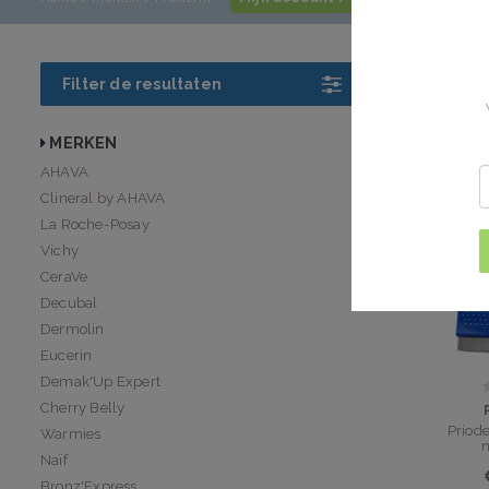
Prioder
Filter de resultaten
Al meer dan 40
MERKEN
AHAVA
Clineral by AHAVA
La Roche-Posay
Vichy
CeraVe
Decubal
Dermolin
Eucerin
Demak'Up Expert
Cherry Belly
Priod
Warmies
Naïf
Bronz'Express