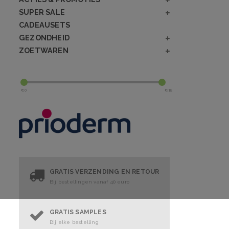
SUPER SALE
CADEAUSETS
GEZONDHEID
ZOETWAREN
€
0
€
15
GRATIS VERZENDING EN RETOUR
Bij bestellingen vanaf 40 euro
GRATIS SAMPLES
Bij elke bestelling