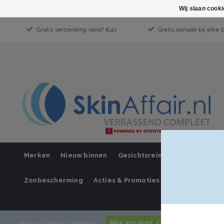
Wij slaan cook
Gratis verzending vanaf €40
Gratis sample bij elke 
Merken
Nieuw binnen
Gezichtsreiniging
Gezichts
Zonbescherming
Acties & Promoties
SUPER SALE
Mijn account / inloggen
Home
/
Merken
/
Prioderm