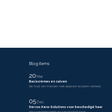
Blog items
20
Mar
Basiscrèmes en zalven
De huid van mensen met atopisch eczeem verliest makkelijker vocht dan een gezonde huid. Dit komt doo
05
Dec
Dercos Kera-Solutions voor beschadigd haar
Voor overbehandeld en beschadigd haar!