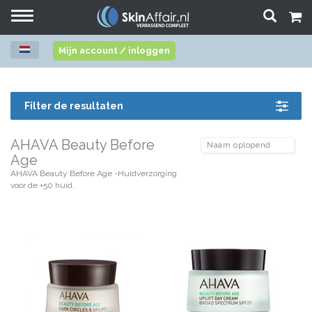
Toggle
navigation
Mijn account / inloggen
Filter de resultaten
AHAVA Beauty Before
Age
AHAVA Beauty Before Age -Huidverzorging
voor de +50 huid.