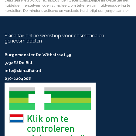
Dead Sea Metabiotics Technology. Een wetenschappelijke innovatie die het
huideigen herstelvermogen stimuleert, om tekenen van huidveroudering te
herstellen. De minder elastische en verslapte huid krijgt een jonger aanzien.
Skinaffair online webshop voor cosmetica en
geneesmiddelen
Burgemeester De Withstraat 59
3732EJ De Bilt
info@skinaffair.nl
030-2204008