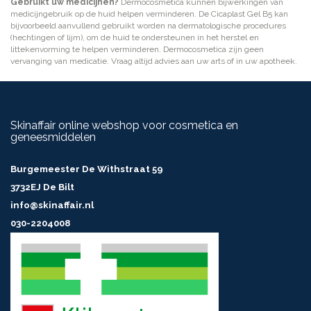
Gebruikt uw medicijnen?
Dermocosmetica kunnen bijwerkingen van
medicijngebruik op de huid helpen verminderen. De Cicaplast Gel B5 kan
bijvoorbeeld aanvullend gebruikt worden na dermatologische procedures
(hechtingen of lijm), om de huid te ondersteunen in het herstel en
littekenvorming te helpen verminderen. Dermocosmetica zijn geen
vervanging van medicatie. Vraag altijd advies aan uw arts of in uw apotheek.
Skinaffair online webshop voor cosmetica en
geneesmiddelen
Burgemeester De Withstraat 59
3732EJ De Bilt
info@skinaffair.nl
030-2204008