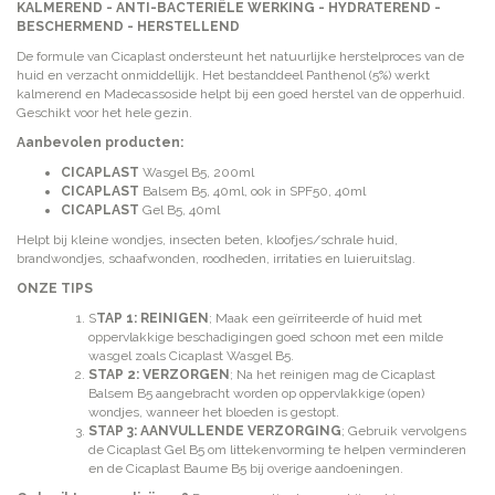
KALMEREND - ANTI-BACTERIËLE WERKING - HYDRATEREND -
BESCHERMEND - HERSTELLEND
De formule van Cicaplast ondersteunt het natuurlijke herstelproces van de
huid en verzacht onmiddellijk. Het bestanddeel Panthenol (5%) werkt
kalmerend en Madecassoside helpt bij een goed herstel van de opperhuid.
Geschikt voor het hele gezin.
Aanbevolen producten:
CICAPLAST
Wasgel B5, 200ml
CICAPLAST
Balsem B5, 40ml, ook in SPF50, 40ml
CICAPLAST
Gel B5, 40ml
Helpt bij kleine wondjes, insecten beten, kloofjes/schrale huid,
brandwondjes, schaafwonden, roodheden, irritaties en luieruitslag.
ONZE TIPS
S
TAP 1: REINIGEN
; Maak een geïrriteerde of huid met
oppervlakkige beschadigingen goed schoon met een milde
wasgel zoals Cicaplast Wasgel B5.
STAP 2: VERZORGEN
; Na het reinigen mag de Cicaplast
Balsem B5 aangebracht worden op oppervlakkige (open)
wondjes, wanneer het bloeden is gestopt.
STAP 3: AANVULLENDE VERZORGING
; Gebruik vervolgens
de Cicaplast Gel B5 om littekenvorming te helpen verminderen
en de Cicaplast Baume B5 bij overige aandoeningen.