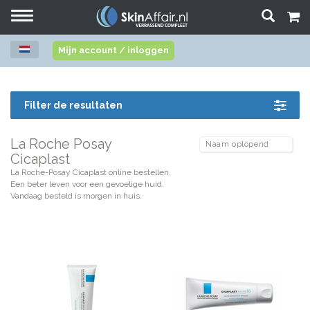
Toggle
navigation
Mijn account / inloggen
Filter de resultaten
La Roche Posay
Cicaplast
La Roche-Posay Cicaplast online bestellen.
Een beter leven voor een gevoelige huid.
Vandaag besteld is morgen in huis.