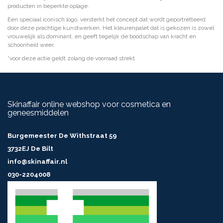
producten in beperkte oplage.
Een speciaal iconisch logo, versterkt het concept dat wordt geportretteerd
door deze prachtige kunstwerken. Het kleurenpalet dat is gekozen is zowel
vrouwelijk als dominant, en geeft tegelijk de boodschap van kracht en
schoonheid weer.
*voor deze actie geldt zolang de voorraad strekt
Skinaffair online webshop voor cosmetica en
geneesmiddelen
Burgemeester De Withstraat 59
3732EJ De Bilt
info@skinaffair.nl
030-2204008