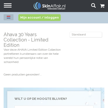
Toggle
navigation
Mijn account / inloggen
Ahava 30 Years
Collection - Limited
Edition
Voor deze AHAVA Limited Edition Collection
portretteren kunstenaars van over de hele
wereld hun persoonlijke notie van
schoonheid.
Geen producten gevonden!...
WILT U OP DE HOOGTE BLIJVEN?