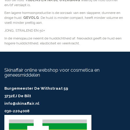
Voor de huid
TIJDENS EN NA DE OVERGANG
waarbij de huid dunner
en/of verslapt is.
Een lagere hormoonproductie is de oorzaak van een slappere, dunnere en
droge huid.
GEVOLG
: De huid is minder compact, heeft minder volume en
voelt minder prettig aan.
JONG, STRALEND EN 50+
In de menopauze neemt de huiddichtheid af. Neovadiol geeft de huid een
hogere huiddichtheid, elasticiteit en veerkracht.
Skinaffair online webshop voor cosmetica en
geneesmiddelen
Burgemeester De Withstraat 59
3732EJ De Bilt
info@skinaffair.nl
030-2204008