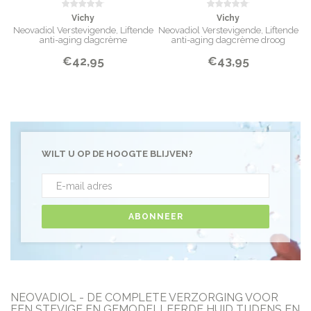
Vichy
Vichy
Neovadiol Verstevigende, Liftende
Neovadiol Verstevigende, Liftende
anti-aging dagcrème
anti-aging dagcrème droog
€42,95
€43,95
WILT U OP DE HOOGTE BLIJVEN?
ABONNEER
NEOVADIOL - DE COMPLETE VERZORGING VOOR
EEN STEVIGE EN GEMODELLEERDE HUID TIJDENS EN