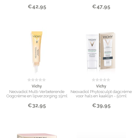
€42,95
€47,95
Vichy
Vichy
Neovadiol Multi-Verbeterende
Neovadiol Phytosculpt dagcrème
Oogcrème en lipverzorging 15ml
voor hals en kaaklijn - 50ml
voor tijdens en na de overgang
€32,95
€39,95