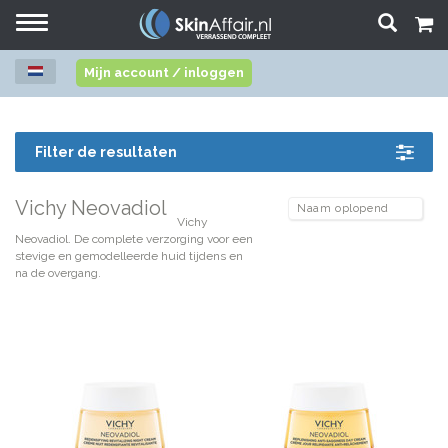
Toggle
navigation
Mijn account / inloggen
Filter de resultaten
Vichy Neovadiol
Vichy
Neovadiol. De complete verzorging voor een
stevige en gemodelleerde huid tijdens en
na de overgang.