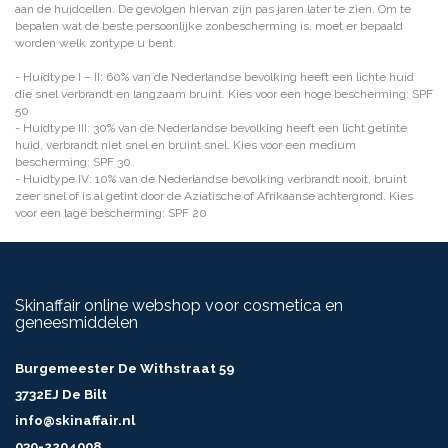
aan de huidcellen. De gevolgen hiervan zijn pas jaren later te zien. Om te
bepalen wat de beste persoonlijke zonbescherming is, moet er bepaald
worden welk zontype u bent.
- Huidtype I – II: 60% van de Nederlandse bevolking heeft een lichte huid
die snel verbrandt en langzaam bruint. Kies voor een hoge bescherming: SPF
50
- Huidtype III: 30% van de Nederlandse bevolking heeft een licht getinte
huid, verbrandt niet snel en bruint snel. Kies voor een medium
bescherming: SPF 30
- Huidtype IV: 10% van de Nederlandse bevolking verbrandt nooit, bruint
zeer snel of is al getint door de Aziatische of Afrikaanse achtergrond. Kies
voor een lage bescherming: SPF 20
Skinaffair online webshop voor cosmetica en
geneesmiddelen
Burgemeester De Withstraat 59
3732EJ De Bilt
info@skinaffair.nl
030-2204008