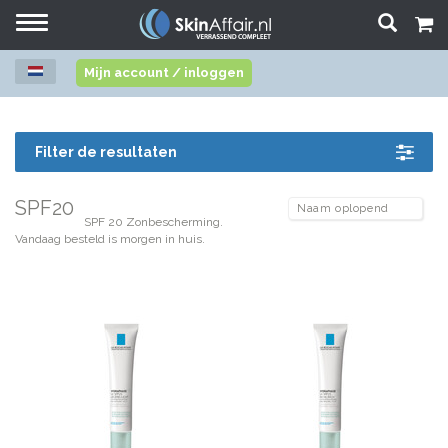
Toggle
navigation
Mijn account / inloggen
Filter de resultaten
SPF20
SPF 20 Zonbescherming.
Vandaag besteld is morgen in huis.