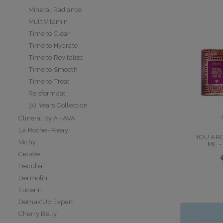
Mineral Radiance
MultiVitamin
Time to Clear
Time to Hydrate
Time to Revitalize
Time to Smooth
Time to Treat
Reisformaat
30 Years Collection
Clineral by AHAVA
La Roche-Posay
YOU ARE
Vichy
ME -
CeraVe
Decubal
Dermolin
Eucerin
Demak'Up Expert
Cherry Belly