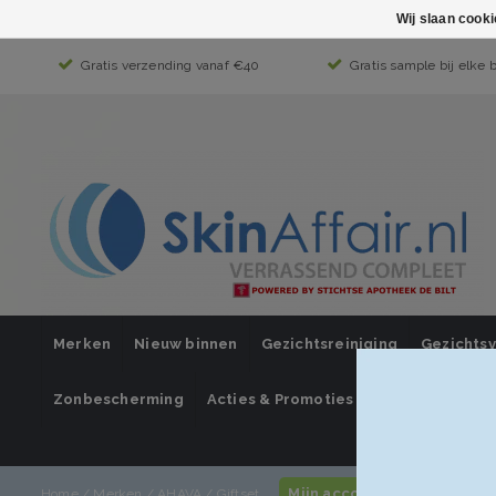
Wij slaan cook
Gratis verzending vanaf €40
Gratis sample bij elke 
Merken
Nieuw binnen
Gezichtsreiniging
Gezichts
Zonbescherming
Acties & Promoties
SUPER SALE
Mijn account / inloggen
Home
/
Merken
/
AHAVA
/
Giftset