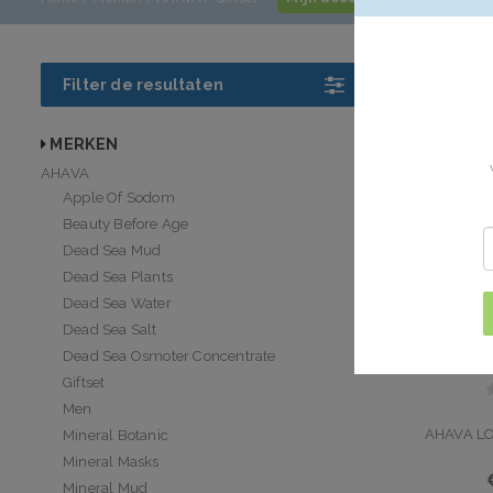
AHAVA Gi
Filter de resultaten
AHAVA cadeause
MERKEN
AHAVA
Apple Of Sodom
Beauty Before Age
Dead Sea Mud
Dead Sea Plants
Dead Sea Water
Dead Sea Salt
Dead Sea Osmoter Concentrate
Giftset
Men
AHAVA LO
Mineral Botanic
Mineral Masks
Mineral Mud