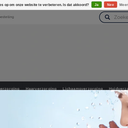
ies op om onze website te verbeteren. Is dat akkoord?
Ja
Nee
Meer
bestelling
verzorging
Haarverzorging
Lichaamsverzorging
Huidverz
Cadeausets
Gezondheid
Zoetwaren