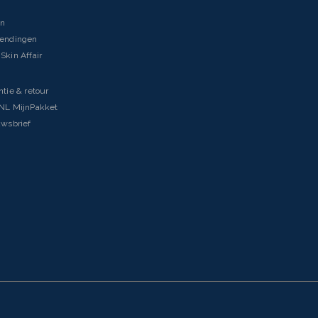
en
zendingen
Skin Affair
ntie & retour
tNL MijnPakket
uwsbrief