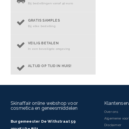
Bij bestellingen vanaf 40 euro
GRATIS SAMPLES
Bij elke bestelling
VEILIG BETALEN
In een beveiligde omgeving
ALTIJD OP TIJD IN HUIS!
Skinaffair online webshop voor
Klantenser
cosmetica en geneesmiddelen
Over ons
Algemene voo
Burgemeester De Withstraat 59
Disclaimer
3732EJ De Bilt