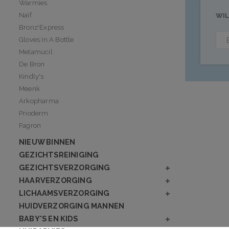
Warmies
Naïf
WIL
Bronz'Express
Gloves In A Bottle
Metamucil
De Bron
Kindly's
Meenk
Arkopharma
Prioderm
Fagron
NIEUW BINNEN
GEZICHTSREINIGING
GEZICHTSVERZORGING
HAARVERZORGING
LICHAAMSVERZORGING
HUIDVERZORGING MANNEN
BABY'S EN KIDS