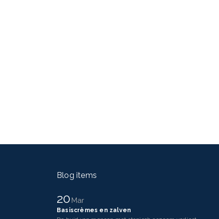
Blog items
20
Mar
Basiscrèmes en zalven