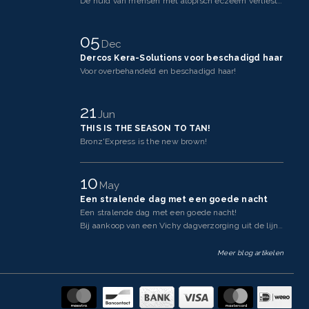
De huid van mensen met atopisch eczeem verliest makkelijker vocht dan een gezonde huid. Dit komt doo
05
Dec
Dercos Kera-Solutions voor beschadigd haar
Voor overbehandeld en beschadigd haar!
21
Jun
THIS IS THE SEASON TO TAN!
Bronz'Express is the new brown!
10
May
Een stralende dag met een goede nacht
Een stralende dag met een goede nacht!
Bij aankoop van een Vichy dagverzorging uit de lijnen Neovadi
Meer blog artikelen