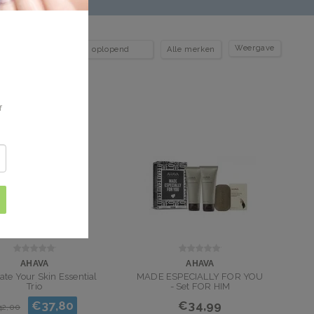
Weergave
f
AHAVA
AHAVA
ate Your Skin Essential
MADE ESPECIALLY FOR YOU
Trio
- Set FOR HIM
€37,80
€34,99
42,00