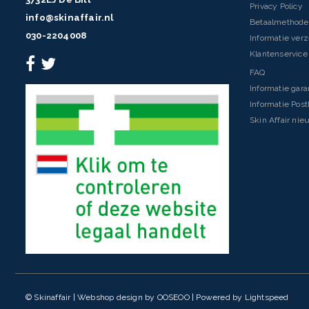
Privacy Policy
info@skinaffair.nl
Betaalmethod
030-2204008
Informatie ver
Klantenservice 
FAQ
Informatie gara
Informatie Pos
Skin Affair nie
© Skinaffair | Webshop design by
OOSEOO
| Powered by
Lightspeed