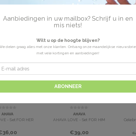
Aanbiedingen in uw mailbox? Schrijf u in en
ftset
5 Producten
mis niets!
t online. Ontdek de Dode Zee met Ahava. Vandaag besteld is morgen in huis.
Wilt u op de hoogte blijven?
We delen graag alles met onze klanten. Ontvang onze maandelijkse nieuwsbrie
met vele kortingen en aanbiedingen!
ABONNEER
AHAVA
AHAVA
VE - Set FOR HER
AHAVA LOVE - Set FOR HIM
Celebr
€36,00
€39,00
€