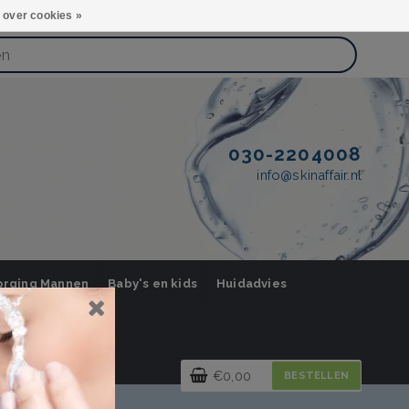
 over cookies »
030-2204008
info@skinaffair.nl
orging Mannen
Baby's en kids
Huidadvies
€0,00
BESTELLEN