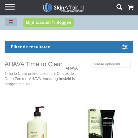
Toggle
navigation
Mijn account / inloggen
Filter de resultaten
AHAVA Time to Clear
AHAVA
Time to Clear online bestellen. Ontdek de
Dode Zee met AHAVA. Vandaag besteld is
morgen in huis.