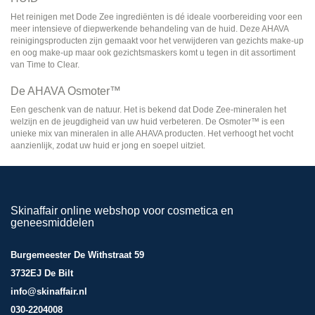
Het reinigen met Dode Zee ingrediënten is dé ideale voorbereiding voor een
meer intensieve of diepwerkende behandeling van de huid. Deze AHAVA
reinigingsproducten zijn gemaakt voor het verwijderen van gezichts make-up
en oog make-up maar ook gezichtsmaskers komt u tegen in dit assortiment
van Time to Clear.
De AHAVA Osmoter™
Een geschenk van de natuur. Het is bekend dat Dode Zee-mineralen het
welzijn en de jeugdigheid van uw huid verbeteren. De Osmoter™ is een
unieke mix van mineralen in alle AHAVA producten. Het verhoogt het vocht
aanzienlijk, zodat uw huid er jong en soepel uitziet.
Skinaffair online webshop voor cosmetica en
geneesmiddelen
Burgemeester De Withstraat 59
3732EJ De Bilt
info@skinaffair.nl
030-2204008