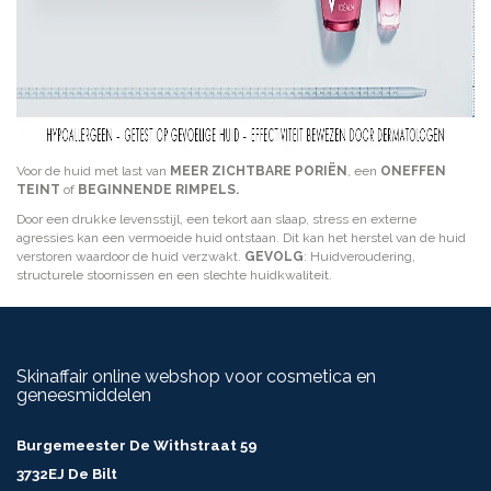
Voor de huid met last van
MEER ZICHTBARE
PORIËN
, een
ONEFFEN
TEINT
of
BEGINNENDE
RIMPELS.
Door een drukke levensstijl, een tekort aan slaap, stress en externe
agressies kan een vermoeide huid ontstaan. Dit kan het herstel van de huid
verstoren waardoor de huid verzwakt.
GEVOLG
: Huidveroudering,
structurele stoornissen en een slechte huidkwaliteit.
Skinaffair online webshop voor cosmetica en
geneesmiddelen
Burgemeester De Withstraat 59
3732EJ De Bilt