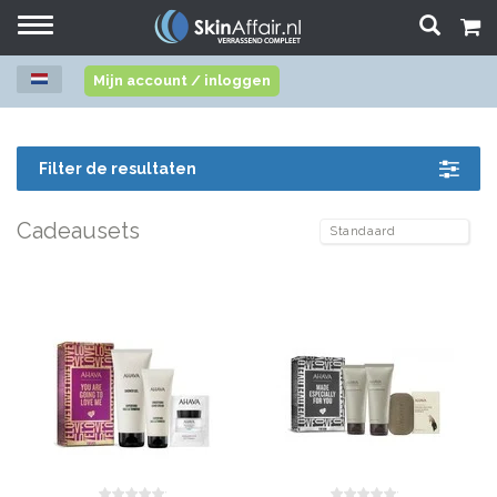
Toggle
navigation
Mijn account / inloggen
Filter de resultaten
Cadeausets