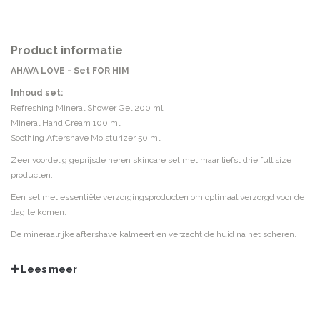
Product informatie
AHAVA LOVE - Set FOR HIM
Inhoud set:
Refreshing Mineral Shower Gel 200 ml
Mineral Hand Cream 100 ml
Soothing Aftershave Moisturizer 50 ml
Zeer voordelig geprijsde heren skincare set met maar liefst drie full size
producten.
Een set met essentiële verzorgingsproducten om optimaal verzorgd voor de
dag te komen.
De mineraalrijke aftershave kalmeert en verzacht de huid na het scheren.
De showergel en handcrème verkwikken de zintuigen voor een ultra fris en
Lees meer
zacht huidgevoel.