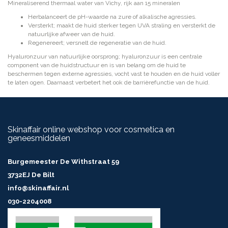
Mineraliserend thermaal water van Vichy, rijk aan 15 mineralen
Herbalanceert de pH-waarde na zure of alkalische agressies.
Versterkt; maakt de huid sterker tegen UVA straling en versterkt de
natuurlijke afweer van de huid.
Regenereert; versnelt de regeneratie van de huid.
Hyaluronzuur van natuurlijke oorsprong; hyaluronzuur is een centrale
component van de huidstructuur en is van belang om de huid te
beschermen tegen externe agressies, vocht vast te houden en de huid voller
te laten ogen. Daarnaast verbetert het ook de barrièrefunctie van de huid.
Skinaffair online webshop voor cosmetica en
geneesmiddelen
Burgemeester De Withstraat 59
3732EJ De Bilt
info@skinaffair.nl
030-2204008