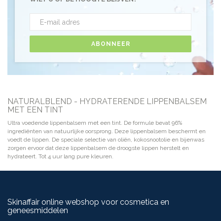
ABONNEER
NATURALBLEND - HYDRATERENDE LIPPENBALSEM
MET EEN TINT
Ultra voedende lippenbalsem met een tint. De formule bevat 96%
ingrediënten van natuurlijke oorsprong. Deze lippenbalsem beschermt en
voedt de lippen. De speciale selectie van oliën, kokosnootolie en bijenwas
zorgen ervoor dat deze lippenbalsem de droogste lippen herstelt en
hydrateert. Tot 4 uur lang pure kleuren.
Skinaffair online webshop voor cosmetica en
geneesmiddelen