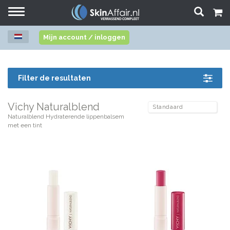
Toggle
navigation
Mijn account / inloggen
Filter de resultaten
Vichy Naturalblend
Naturalblend Hydraterende lippenbalsem
met een tint