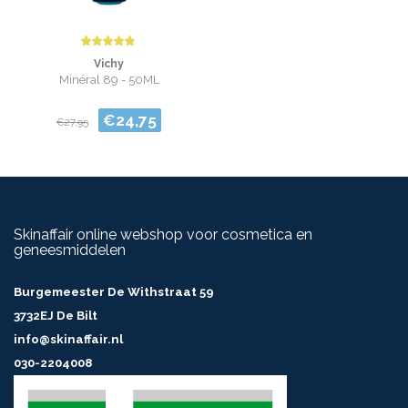
Vichy
Minéral 89 - 50ML
€24,75
€27,95
Skinaffair online webshop voor cosmetica en
geneesmiddelen
Burgemeester De Withstraat 59
3732EJ De Bilt
info@skinaffair.nl
030-2204008