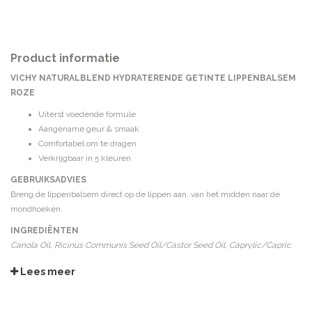
Product informatie
VICHY NATURALBLEND HYDRATERENDE GETINTE LIPPENBALSEM
ROZE
Uiterst voedende formule
Aangename geur & smaak
Comfortabel om te dragen
Verkrijgbaar in 5 kleuren
GEBRUIKSADVIES
Breng de lippenbalsem direct op de lippen aan, van het midden naar de
mondhoeken.
INGREDIËNTEN
Canola Oil, Ricinus Communis Seed Oil/Castor Seed Oil, Caprylic/Capric
Triglyceride, Polyglyceryl, 2-Triisostearate, Helianthus Annuus Seed
Lees meer
Cera/Sunflower Seed Wax, Bis-Behenyl/Isostearyl/Phytosteryl Dimer
Dilinoleyl Dimer Dilinoleate, Cetylpalmitate, Cera Alba/Beeswax,
Helianthus Annuus Seed Oil/Sunflower Seed Oil Silica, Alumina, Aluminum