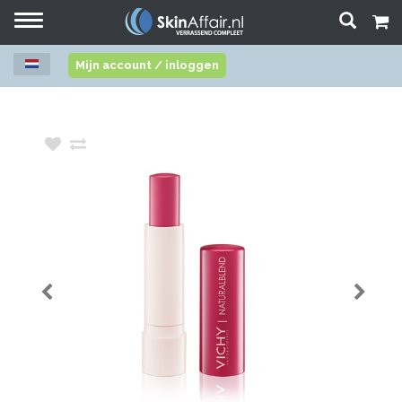
Toggle
navigation
Mijn account / inloggen