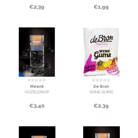
€2,39
€1,99
Meenk
De Bron
VIJZELDROP
WINE GUMS
€3,40
€2,39