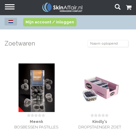
Toggle
navigation
Mijn account / inloggen
Zoetwaren
Meenk
Kindly's
BOSBESSEN PASTILLES
DROPSTAENGER ZOET