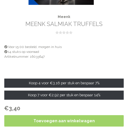
Meenk
MEENK SALMIAK TRUFFELS
Voor 15:00 besteld, morgen in huis
14 stuks op voorraad
Artikelnummer: 16033647
Koop 4 voor
€3,16
per stuk en bespaar
7%
Koop 7 voor
€2,92
per stuk en bespaar
14%
€3,40
Toevoegen aan winkelwagen