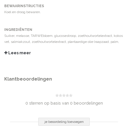
BEWAARINSTRUCTIES
Koel en droog bewaren.
INGREDIËNTEN
Suiker, melasse, TARWEbloem, glucosestroop, zoethoutwortelextract, kokos
vet, salmiakzout, zoethoutwortelextract, plantaardige olie (raapzaad, palm,
kokos in wisselende verhoudingen), emulgator (E471), stabilisator (E420),
Lees meer
gelatine (rund), zout, kleurstof (E153), natuurlijk aroma
VOEDINGSWAARDE PER 100 GRAM:
Klantbeoordelingen
Energie
1487 kJ / 350 kcal
Vetten
1,3 gram
-Waarvan verzadigd
1,0 gram
Koolhydraten
83 gram
0 sterren op basis van 0 beoordelingen
-Waarvan suikers
69,8 gram
Vezels
0,3 gram
Eiwitten
2,3 gram
je beoordeling toevoegen
Zout
0,24 gram