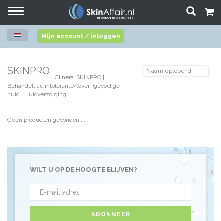
Toggle
navigation
Mijn account / inloggen
SKINPRO
Clineral SKINPRO |
Behandelt de intolerante/(over-)gevoelige
huid | Huidverzorging
Geen producten gevonden!...
WILT U OP DE HOOGTE BLIJVEN?
ABONNEER