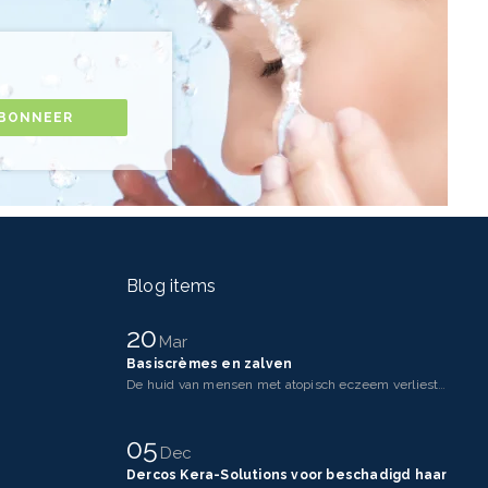
BONNEER
Blog items
20
Mar
Basiscrèmes en zalven
De huid van mensen met atopisch eczeem verliest makkelijker vocht dan een gezonde huid. Dit komt doo
05
Dec
Dercos Kera-Solutions voor beschadigd haar