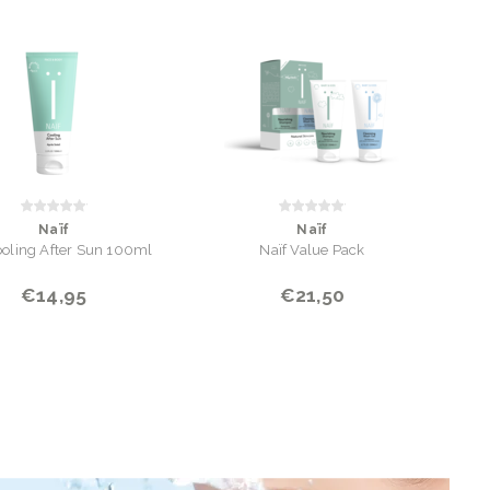
Naïf
Naïf
ooling After Sun 100ml
Naïf Value Pack
€14,95
€21,50