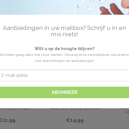
n kids
35 Producten
Aanbiedingen in uw mailbox? Schrijf u in en
mis niets!
Wilt u op de hoogte blijven?
We delen graag alles met onze klanten. Ontvang onze maandelijkse nieuwsbrie
met vele kortingen en aanbiedingen!
ABONNEER
Naïf
Naïf
urishing shampoo
Baby Easy Styling Haarlotion
CHE
K
€11,99
€14,99