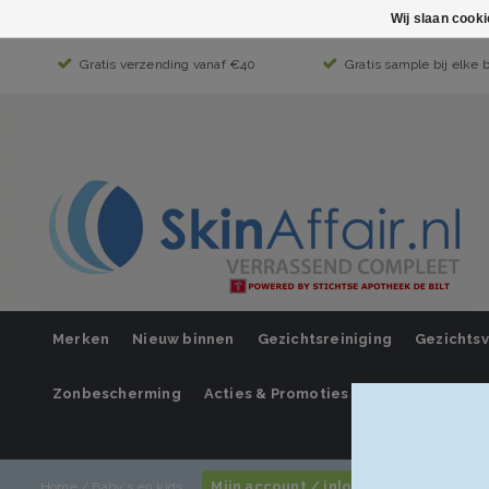
Wij slaan cook
Gratis verzending vanaf €40
Gratis sample bij elke 
Merken
Nieuw binnen
Gezichtsreiniging
Gezichts
Zonbescherming
Acties & Promoties
SUPER SALE
Mijn account / inloggen
Home
/
Baby's en kids