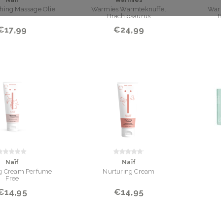
Naïf
Warmies
hing Massage Olie
Warmies Warmteknuffel
War
Brachiosaurus
B
€17,99
€24,99
Naïf
Naïf
ng Cream Perfume
Nurturing Cream
Free
€14,95
€14,95