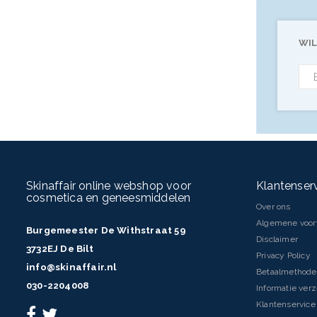
WIL
Skinaffair online webshop voor
Klantenser
cosmetica en geneesmiddelen
Over ons
Algemene voo
Burgemeester De Withstraat 59
Disclaimer
3732EJ De Bilt
Privacy Policy
info@skinaffair.nl
Betaalmethod
030-2204008
Informatie ver
Klantenservice 