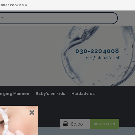
 over cookies »
030-2204008
info@skinaffair.nl
orging Mannen
Baby's en kids
Huidadvies
€0,00
BESTELLEN