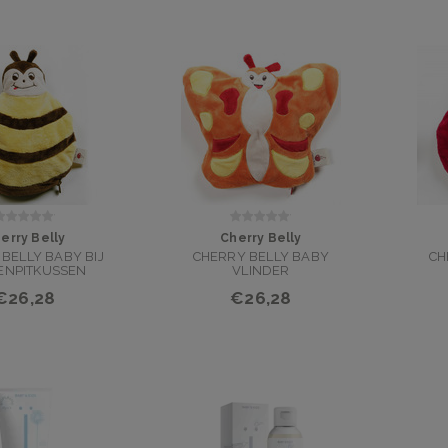
erry Belly
Cherry Belly
BELLY BABY BIJ
CHERRY BELLY BABY
CH
ENPITKUSSEN
VLINDER
KERSENPITKUSSEN
K
€26,28
€26,28