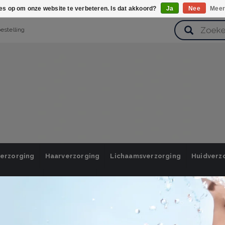
ies op om onze website te verbeteren. Is dat akkoord?
Ja
Nee
Meer
bestelling
verzorging
Haarverzorging
Lichaamsverzorging
Huidverz
Cadeausets
Gezondheid
Zoetwaren