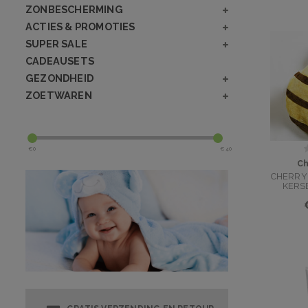
ZONBESCHERMING
ACTIES & PROMOTIES
SUPER SALE
CADEAUSETS
GEZONDHEID
ZOETWAREN
€
0
€
40
Ch
CHERRY 
KERS