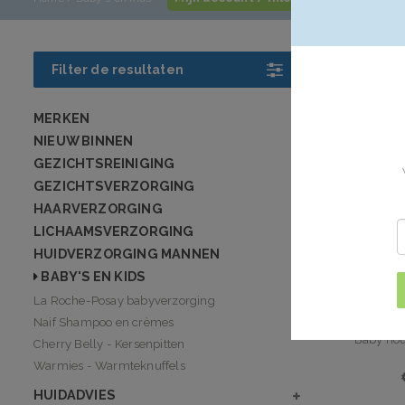
Baby's e
Filter de resultaten
MERKEN
NIEUW BINNEN
GEZICHTSREINIGING
GEZICHTSVERZORGING
HAARVERZORGING
LICHAAMSVERZORGING
HUIDVERZORGING MANNEN
BABY'S EN KIDS
La Roche-Posay babyverzorging
Naif Shampoo en crèmes
Baby no
Cherry Belly - Kersenpitten
Warmies - Warmteknuffels
HUIDADVIES