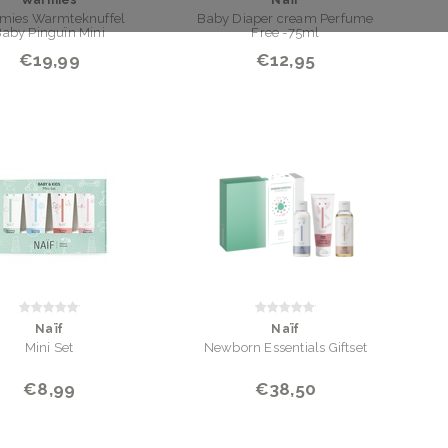
Warmies
Naïf
mies Warmteknuffel
Baby Diaper cream Perfume
aby Pinguïn Mini
Free -75ml
€19,99
€12,95
Naïf
Naïf
Mini Set
Newborn Essentials Giftset
€8,99
€38,50