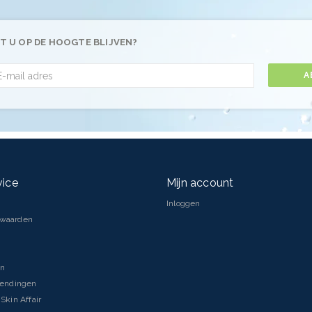
T U OP DE HOOGTE BLIJVEN?
A
vice
Mijn account
Inloggen
rwaarden
en
zendingen
Skin Affair