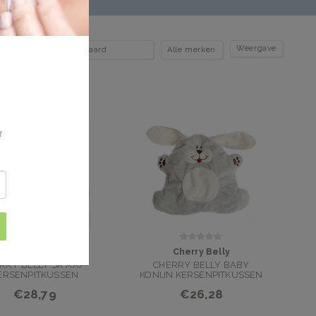
Weergave
f
Cherry Belly
Cherry Belly
RRY BELLY SR AAP-
CHERRY BELLY BABY
ERSENPITKUSSEN
KONIJN KERSENPITKUSSEN
€28,79
€26,28