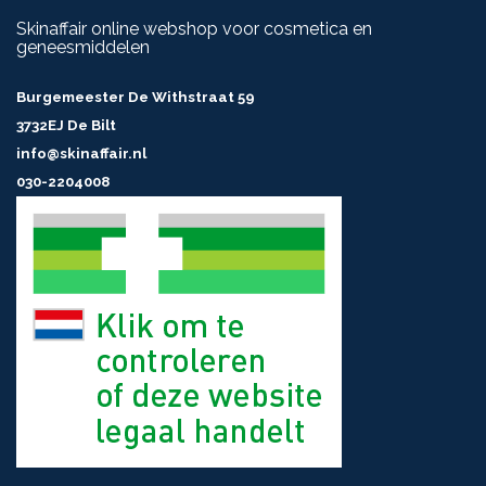
Sodium Hydroxide
Skinaffair online webshop voor cosmetica en
Inhoud
geneesmiddelen
200ML
Burgemeester De Withstraat 59
3732EJ De Bilt
info@skinaffair.nl
030-2204008