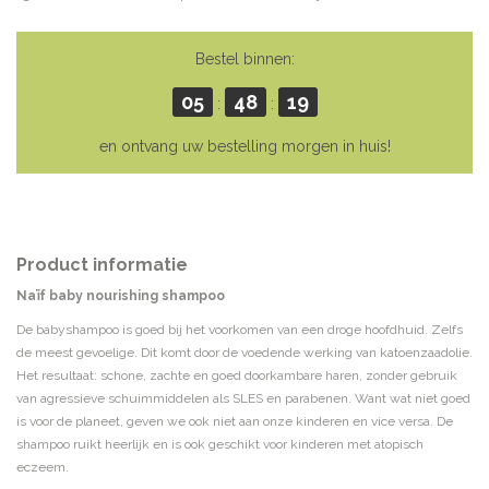
Bestel binnen:
05
48
19
:
:
en ontvang uw bestelling morgen in huis!
Product informatie
Naïf baby nourishing shampoo
De babyshampoo is goed bij het voorkomen van een droge hoofdhuid. Zelfs
de meest gevoelige. Dit komt door de voedende werking van katoenzaadolie.
Het resultaat: schone, zachte en goed doorkambare haren, zonder gebruik
van agressieve schuimmiddelen als SLES en parabenen. Want wat niet goed
is voor de planeet, geven we ook niet aan onze kinderen en vice versa. De
shampoo ruikt heerlijk en is ook geschikt voor kinderen met atopisch
eczeem.