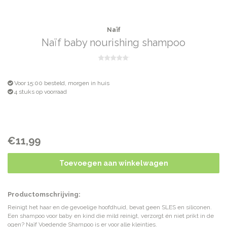
Naïf
Naïf baby nourishing shampoo
Voor 15:00 besteld, morgen in huis
4 stuks op voorraad
€11,99
Toevoegen aan winkelwagen
Productomschrijving:
Reinigt het haar en de gevoelige hoofdhuid, bevat geen SLES en siliconen.
Een shampoo voor baby en kind die mild reinigt, verzorgt én niet prikt in de
ogen? Naïf Voedende Shampoo is er voor alle kleintjes.