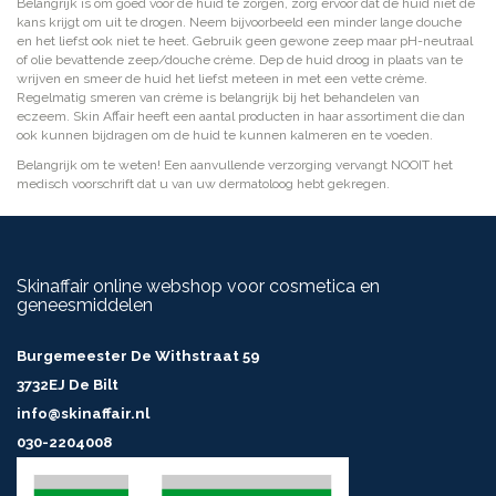
Belangrijk is om goed voor de huid te zorgen, zorg ervoor dat de huid niet de
kans krijgt om uit te drogen. Neem bijvoorbeeld een minder lange douche
en het liefst ook niet te heet. Gebruik geen gewone zeep maar pH-neutraal
of olie bevattende zeep/douche crème. Dep de huid droog in plaats van te
wrijven en smeer de huid het liefst meteen in met een vette crème.
Regelmatig smeren van crème is belangrijk bij het behandelen van
eczeem. Skin Affair heeft een aantal producten in haar assortiment die dan
ook kunnen bijdragen om de huid te kunnen kalmeren en te voeden.
Belangrijk om te weten! Een aanvullende verzorging vervangt NOOIT het
medisch voorschrift dat u van uw dermatoloog hebt gekregen.
Skinaffair online webshop voor cosmetica en
geneesmiddelen
Burgemeester De Withstraat 59
3732EJ De Bilt
info@skinaffair.nl
030-2204008