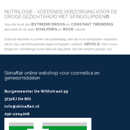
NUTRILOGIE - VOEDENDE VERZORGING VOOR DE
DROGE GEZICHTSHUID MET SFINGOLIPIDEN®
Voor de huid die
(EXTREEM) DROOG
en
CONSTANT TREKKERIG
aanvoelt en er vaak
SCHILFERIG
en
ROOD
uitziet.
Externe factoren kunnen de lipidenlaag van de huid aantasten waardoor
deze zijn vochthoudende eigenschappen verliest.
GEVOLG
: Een ruwe,
droge en schilferige huid heel de dag door. Dit kan enorm pijnlijk zijn.
Skinaffair online webshop voor cosmetica en
geneesmiddelen
Burgemeester De Withstraat 59
3732EJ De Bilt
info@skinaffair.nl
030-2204008