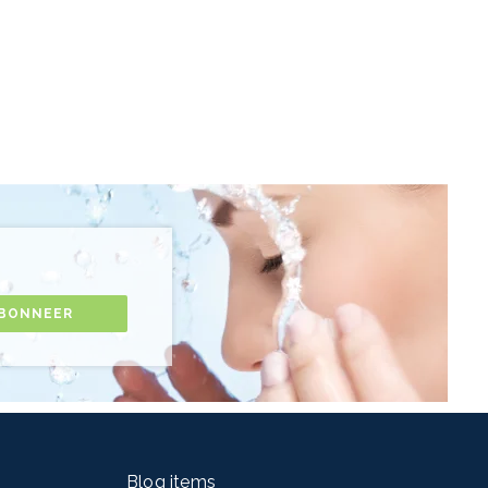
BONNEER
Blog items