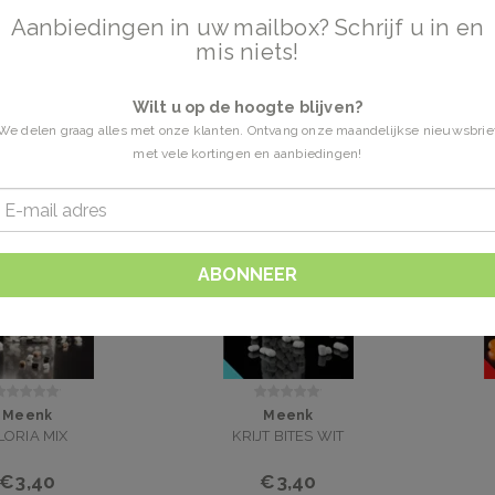
Aanbiedingen in uw mailbox? Schrijf u in en
mis niets!
4 Producten
Wilt u op de hoogte blijven?
grediënten, handgemaakt.
We delen graag alles met onze klanten. Ontvang onze maandelijkse nieuwsbrie
met vele kortingen en aanbiedingen!
ABONNEER
Meenk
Meenk
LORIA MIX
KRIJT BITES WIT
€3,40
€3,40