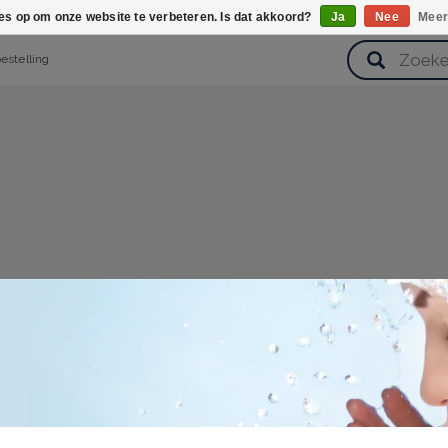
ies op om onze website te verbeteren. Is dat akkoord?
Ja
Nee
Meer
bestelling
verzorging
Haarverzorging
Lichaamsverzorging
Huidverz
Cadeausets
Gezondheid
Zoetwaren