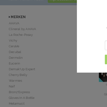
Meenk
MERKEN
1
AHAVA
Natuurlijke in
Clineral by AHAVA
La Roche-Posay
Vichy
CeraVe
Decubal
Dermolin
Eucerin
Demak'Up Expert
Cherry Belly
Warmies
Naïf
Bronz'Express
G
Gloves In A Bottle
Metamucil