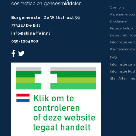
cosmetica en geneesmiddelen
Over ons
Algemene voo
Burgemeester De Withstraat 59
Disclaimer
3732EJ De Bilt
Privacy Policy
info@skinaffair.nl
Betaalmethod
030-2204008
Informatie ver
Klantenservice 
FAQ
Informatie gara
Informatie Pos
Skin Affair nie