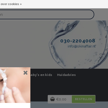
 over cookies »
030-2204008
info@skinaffair.nl
orging Mannen
Baby's en kids
Huidadvies
€0,00
BESTELLEN