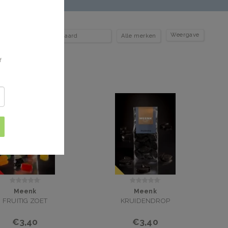
Weergave
f
Meenk
Meenk
FRUITIG ZOET
KRUIDENDROP
€3,40
€3,40