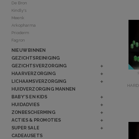
De Bron
Kindly's
Meenk
Arkopharma
Prioderm
Fagron
NIEUW BINNEN
GEZICHTSREINIGING
GEZICHTSVERZORGING
HAARVERZORGING
LICHAAMSVERZORGING
HARD
HUIDVERZORGING MANNEN
BABY'S EN KIDS
HUIDADVIES
ZONBESCHERMING
ACTIES & PROMOTIES
SUPER SALE
CADEAUSETS