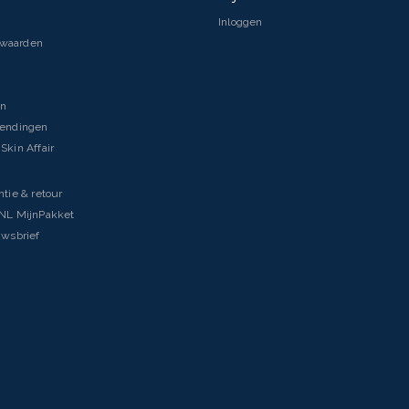
Inloggen
rwaarden
en
zendingen
Skin Affair
ntie & retour
tNL MijnPakket
uwsbrief