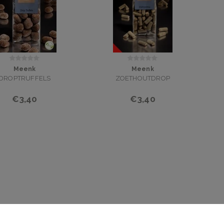
Meenk
Meenk
DROPTRUFFELS
ZOETHOUTDROP
€3,40
€3,40