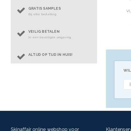
GRATIS SAMPLES
V
Bij elke bestelling
VEILIG BETALEN
In een beveiligde omgeving
ALTIJD OP TIJD IN HUIS!
WIL
Skinaffair online webshop voor
Klantenser