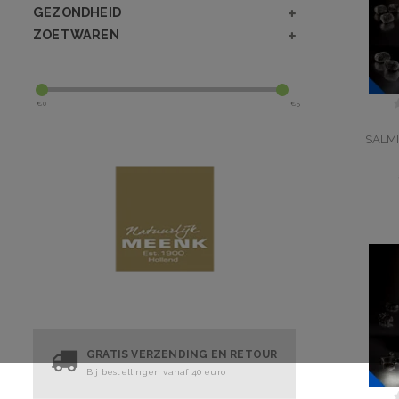
GEZONDHEID
ZOETWAREN
€
0
€
5
SALM
GRATIS VERZENDING EN RETOUR
Bij bestellingen vanaf 40 euro