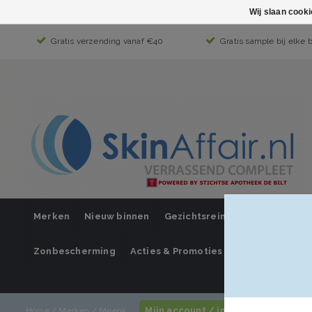
Wij slaan cook
Gratis verzending vanaf €40
Gratis sample bij elke 
Merken
Nieuw binnen
Gezichtsreiniging
Gezichts
Zonbescherming
Acties & Promoties
SUPER SALE
Mijn account / inloggen
Home
/
Merken
/
Meenk