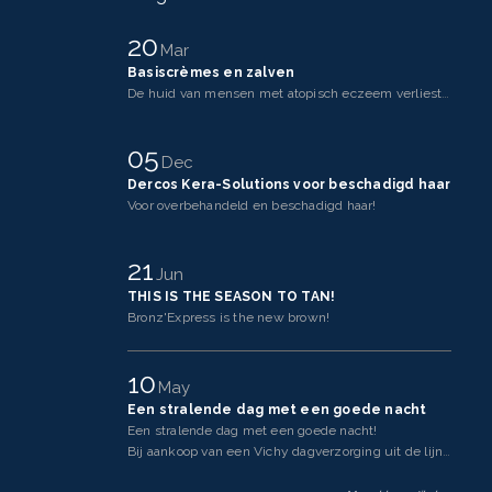
20
Mar
Basiscrèmes en zalven
De huid van mensen met atopisch eczeem verliest makkelijker vocht dan een gezonde huid. Dit komt doo
05
Dec
Dercos Kera-Solutions voor beschadigd haar
Voor overbehandeld en beschadigd haar!
21
Jun
THIS IS THE SEASON TO TAN!
Bronz'Express is the new brown!
10
May
Een stralende dag met een goede nacht
Een stralende dag met een goede nacht!
Bij aankoop van een Vichy dagverzorging uit de lijnen Neovadi