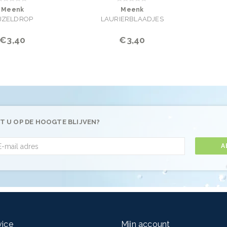
Meenk
Meenk
IJZELDROP
LAURIERBLAADJES
€3,40
€3,40
T U OP DE HOOGTE BLIJVEN?
A
vice
Mijn account