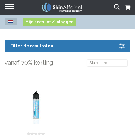
Toggle
navigation
Mijn account / inloggen
Filter de resultaten
vanaf 70% korting