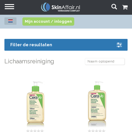
Toggle
navigation
Mijn account / inloggen
Filter de resultaten
Lichaamsreiniging