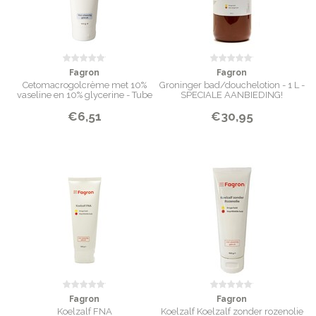
Fagron
Fagron
Cetomacrogolcrème met 10%
Groninger bad/douchelotion - 1 L -
vaseline en 10% glycerine - Tube
SPECIALE AANBIEDING!
100 g
€6,51
€30,95
Fagron
Fagron
Koelzalf FNA
Koelzalf Koelzalf zonder rozenolie