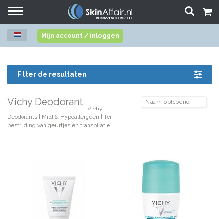
Toggle
navigation
Mijn account / inloggen
Filter de resultaten
Vichy Deodorant
Vichy
Deodorants | Mild & Hypoallergeen | Ter
bestrijding van geurtjes en transpiratie.