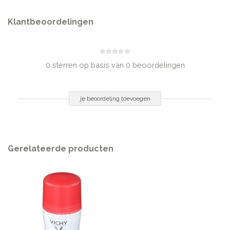
INHOUD
Klantbeoordelingen
125 ml
*de korting is reeds verrekend in de verkoopprijs
0 sterren op basis van 0 beoordelingen
je beoordeling toevoegen
Gerelateerde producten