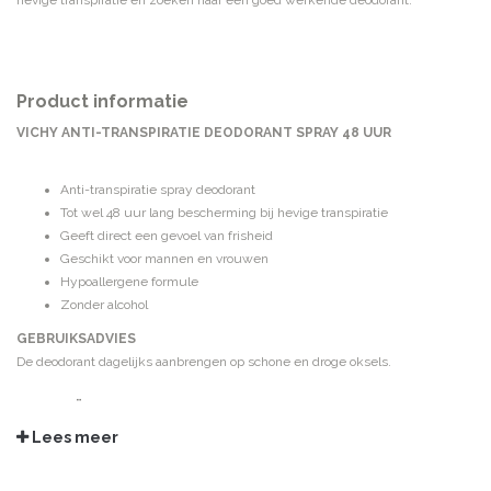
hevige transpiratie en zoeken naar een goed werkende deodorant.
Product informatie
VICHY ANTI-TRANSPIRATIE DEODORANT SPRAY 48 UUR
Anti-transpiratie spray deodorant
Tot wel 48 uur lang bescherming bij hevige transpiratie
Geeft direct een gevoel van frisheid
Geschikt voor mannen en vrouwen
Hypoallergene formule
Zonder alcohol
GEBRUIKSADVIES
De deodorant dagelijks aanbrengen op schone en droge oksels.
INGREDIËNTEN
Isobutane, Dimethicone, Aluminum Chlorohydrate, Triethyl Citrate,
Lees meer
Dimethiconol, Isopropyl Palmitate, Parfum/Fragrance, Perlite,
Stearalkonium Bentonite