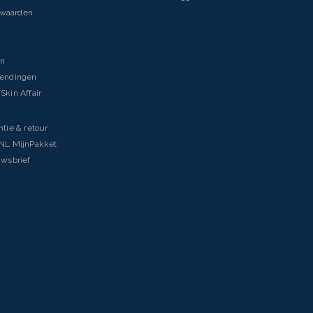
rwaarden
en
zendingen
Skin Affair
ntie & retour
tNL MijnPakket
uwsbrief