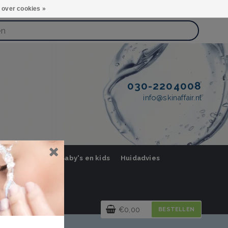
 over cookies »
030-2204008
info@skinaffair.nl
orging Mannen
Baby's en kids
Huidadvies
€0,00
BESTELLEN