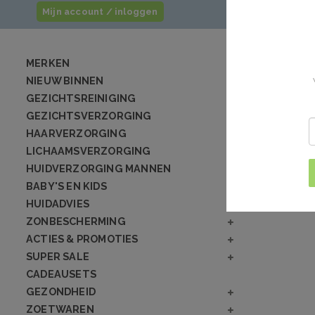
Mijn account / inloggen
MERKEN
NIEUW BINNEN
GEZICHTSREINIGING
GEZICHTSVERZORGING
HAARVERZORGING
LICHAAMSVERZORGING
HUIDVERZORGING MANNEN
BABY'S EN KIDS
HUIDADVIES
ZONBESCHERMING
ACTIES & PROMOTIES
SUPER SALE
CADEAUSETS
GEZONDHEID
ZOETWAREN