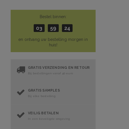
Bestel binnen:
03
59
23
:
:
en ontvang uw bestelling morgen in
huis!
GRATIS VERZENDING EN RETOUR
Bij bestellingen vanaf 40 euro
GRATIS SAMPLES
Bij elke bestelling
VEILIG BETALEN
In een beveiligde omgeving