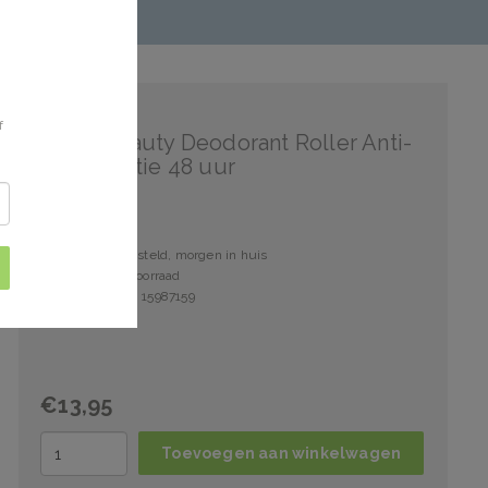
Vichy
f
Vichy Beauty Deodorant Roller Anti-
Transpiratie 48 uur
Voor 15:00 besteld, morgen in huis
24 stuks op voorraad
Artikelnummer: 15987159
€13,95
Toevoegen aan winkelwagen