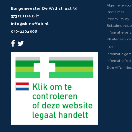
Algemene voo
Burgemeester De Withstraat 59
Disclaimer
3732EJ De Bilt
Privacy Policy
info@skinaffair.nl
Betaalmethod
030-2204008
Informatie ver
Klantenservice 
FAQ
Informatie gara
Informatie Pos
Skin Affair nie