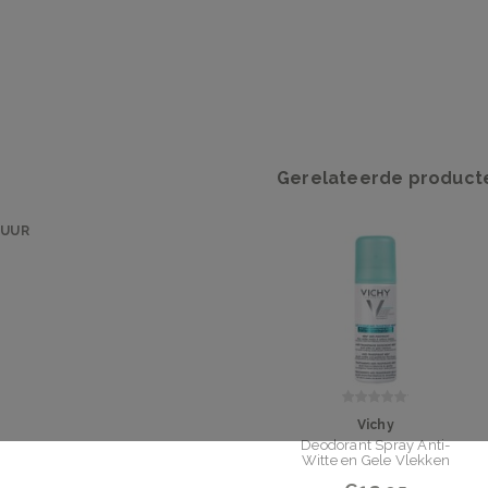
Gerelateerde product
 UUR
Vichy
Deodorant Spray Anti-
Witte en Gele Vlekken
48 uur