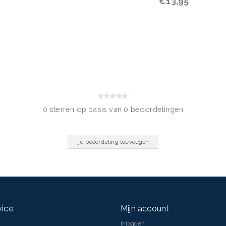
€13,95
0 sterren op basis van 0 beoordelingen
je beoordeling toevoegen
vice
Mijn account
Inloggen