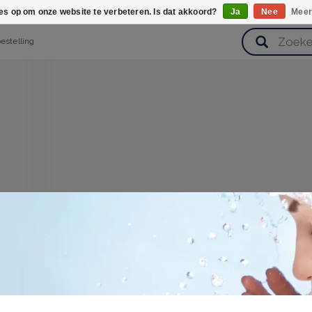
ies op om onze website te verbeteren. Is dat akkoord?
Ja
Nee
Meer
bestelling
verzorging
Haarverzorging
Lichaamsverzorging
Huidverz
Cadeausets
Gezondheid
Zoetwaren