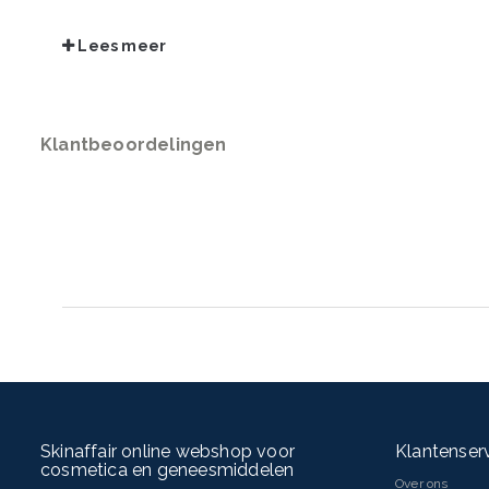
INHOUD
50 ml
Lees meer
*de korting is reeds verrekend in de verkoopprijs
Klantbeoordelingen
Skinaffair online webshop voor
Klantenser
cosmetica en geneesmiddelen
Over ons