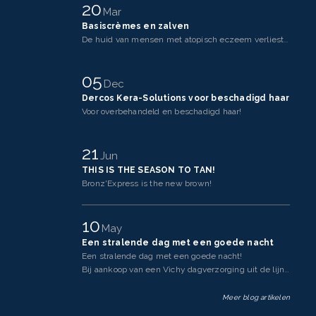
20
Mar
Basiscrèmes en zalven
De huid van mensen met atopisch eczeem verliest makkelijker vocht dan een gezonde huid. Dit komt doo
05
Dec
Dercos Kera-Solutions voor beschadigd haar
Voor overbehandeld en beschadigd haar!
21
Jun
THIS IS THE SEASON TO TAN!
Bronz'Express is the new brown!
10
May
Een stralende dag met een goede nacht
Een stralende dag met een goede nacht!
Bij aankoop van een Vichy dagverzorging uit de lijnen Neovadi
Meer blog artikelen