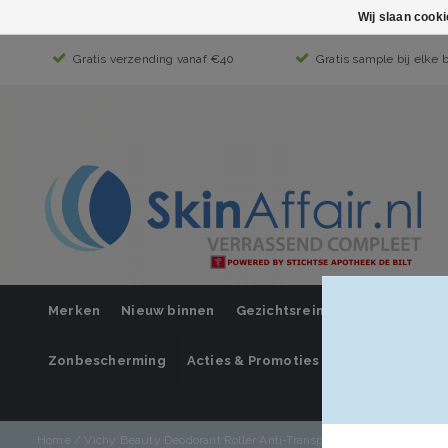
Wij slaan cook
Gratis verzending vanaf €40
Gratis sample bij elke 
Merken
Nieuw binnen
Gezichtsreiniging
Gezichts
Zonbescherming
Acties & Promoties
SUPER SALE
Home
/
Vichy Beauty Deodorant Roller Anti-Transpiratie 48 uur