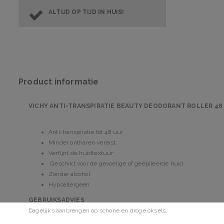
ALTIJD OP TIJD IN HUIS!
Product informatie
VICHY ANTI-TRANSPIRATIE BEAUTY DEODORANT ROLLER 48
Anti-transpiratie tot 48 uur
Minder ontharen vereist
Verfijnt de huidtextuur
Geschikt voor de gevoelige of geëpileerde huid
Zonder alcohol
Hypoallergeen
GEBRUIKSADVIES
Dagelijks aanbrengen op schone en droge oksels.