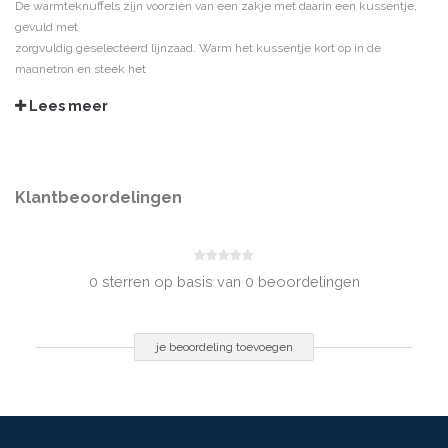
De warmteknuffels zijn voorzien van een zakje met daarin een kussentje,
gevuld met
zorgvuldig geselecteerd lijnzaad. Warm het kussentje kort op in de
magnetron en steek het
terug in de knuffel. Ze zijn gemaakt van zacht katoen en hebben geen
Lees meer
lussen of loshangende
onderdelen. Ideaal om het kinderbedje voor te verwarmen, om
(buik)krampjes tegen te gaan
of gewoon eindeloos te knuffelen.
Klantbeoordelingen
Tip! Cherry Belly en Cherry Belly Baby zijn een ideaal en veilig alternatief
voor een warmwaterkruik
0 sterren op basis van 0 beoordelingen
je beoordeling toevoegen