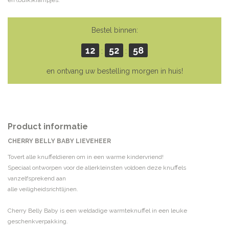
en (buik)krampjes.
Bestel binnen:
12
52
58
:
:
en ontvang uw bestelling morgen in huis!
Product informatie
CHERRY BELLY BABY LIEVEHEER
Tovert alle knuffeldieren om in een warme kindervriend!
Speciaal ontworpen voor de allerkleinsten voldoen deze knuffels
vanzelfsprekend aan
alle veiligheidsrichtlijnen.
Cherry Belly Baby is een weldadige warmteknuffel in een leuke
geschenkverpakking.