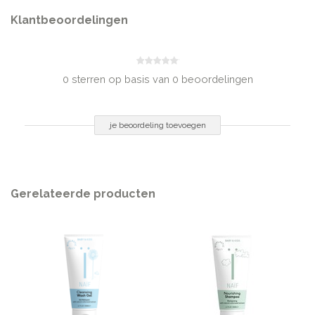
(Zonnebloemolie) Seed Oil, Bisabolol (afkomstig van Kamille), Caprylyl Glycol,
Phenylpropanol, Citric Acid, Sodium Hydroxide
Klantbeoordelingen
Inhoud
0 sterren op basis van 0 beoordelingen
200ML
je beoordeling toevoegen
Gerelateerde producten