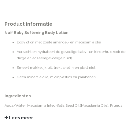
Product informatie
Naïf Baby Softening Body Lotion
Bodylotion met zoete amandel- en macadamia olie
Verzacht en hydrateert de gevoelige baby- en kinderhuid (ook de
droge en eczeemgevoelige huid)
Smeert makkelijk uit, trekt snel in en plakt niet
Geen minerale olie, microplastics en parabenen
Ingredienten
Aqua/Water, Macadamia Integrifolia Seed Oil (Macadamia Olie), Prunus
Amygdalus Dulcis (Zoete amandel olie) Oil, Persea Gratissima, (Avocado) Oil,
Lees meer
Glycerin, Methylpropanediol, Gossypium Herbaceum (Katoenzaadolie) Seed
Oil, Glyceryl Stearate Citrate, Sucrose Stearate, Cetyl Alcohol, Cetearyl
Alcohol, Parfum/Fragrance, Xanthan Gum, Tocopherol, Helianthus Annuus,