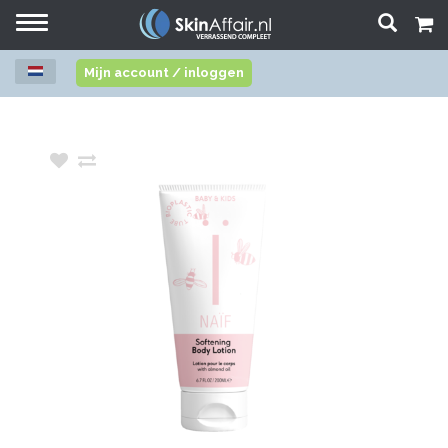
Toggle
navigation
Mijn account / inloggen