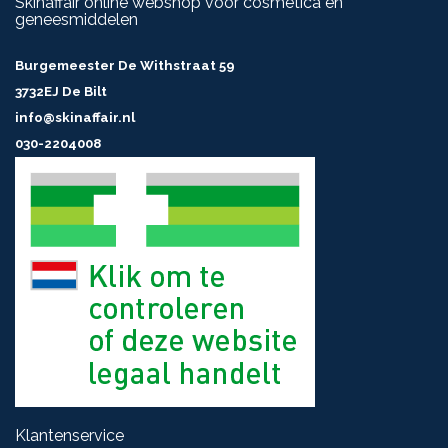
Skinaffair online webshop voor cosmetica en
geneesmiddelen
Burgemeester De Withstraat 59
3732EJ De Bilt
info@skinaffair.nl
030-2204008
Klantenservice