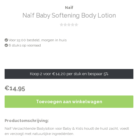
Naïf
Naïf Baby Softening Body Lotion
Voor 15:00 besteld, morgen in huis
6 stuks op voorraad
Koop 2 voor
€14,20
per stuk en bespaar
5%
€14,95
Toevoegen aan winkelwagen
Productomschrijving:
Naïf Verzachtende Bodylotion voor Baby & Kids houdt de huid zacht, voedt
en verzorgt met natuurlijke ingrediënten.