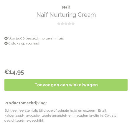
Naïf
Naïf Nurturing Cream
Voor 15:00 besteld, morgen in huis
6 stuks op voorraad
€14,95
Toevoegen aan winkelwagen
Productomschrijving:
Echt een eerste hulp bij droge of schrale huid en eczeem. Er zit
katoenzaad-, avocado-, zoete amandel- en macademia-olie in. Ook als
gezichtscrème geschikt.