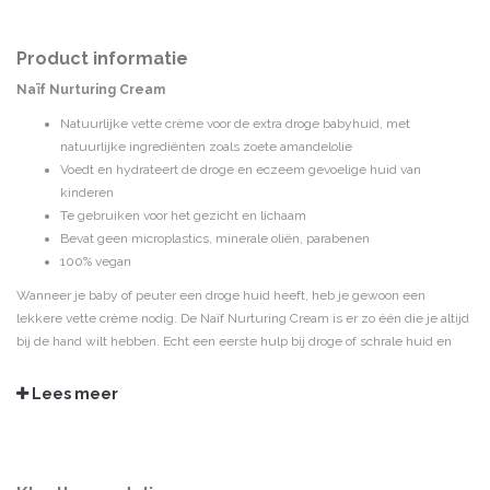
Product informatie
Naïf Nurturing Cream
Natuurlijke vette crème voor de extra droge babyhuid, met
natuurlijke ingrediënten zoals zoete amandelolie
Voedt en hydrateert de droge en eczeem gevoelige huid van
kinderen
Te gebruiken voor het gezicht en lichaam
Bevat geen microplastics, minerale oliën, parabenen
100% vegan
Wanneer je baby of peuter een droge huid heeft, heb je gewoon een
lekkere vette crème nodig. De Naïf Nurturing Cream is er zo één die je altijd
bij de hand wilt hebben. Echt een eerste hulp bij droge of schrale huid en
eczeem. Er zit katoenzaad-, avocado-, zoete amandel- en macademia-olie
in. Dus je snapt, perfect voor een zachte en soepele babyhuid. Ook als
Lees meer
gezichtscrème geschikt. Net als alle andere producten van Naïf is ook de
vette crème zonder schadelijke stoffen. Dus zonder SLS, zonder parabenen
en zonder minerale olie. Parfum is wel zo lekker en hypoallergeen.