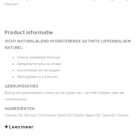
kleuren.
Product informatie
VICHY NATURALBLEND HYDRATERENDE GETINTE LIPPENBALSEM
NATUREL
Uiterst voedende formule
Aangename geur & smaak
Comfortabel om te dragen
Verkrijgbaar in 5 kleuren
GEBRUIKSADVIES
Breng de lippenbalsem direct op de lippen aan, van het midden naar de
mondhoeken.
INGREDIËNTEN
Canola Oil, Ricinus Communis Seed Oil/Castor Seed Oil, Caprylic/Capric
Triglyceride, Polyglyceryl, 2-Triisostearate, Helianthus Annuus Seed
Lees meer
Cera/Sunflower Seed Wax, Bis-Behenyl/Isostearyl/Phytosteryl Dimer
Dilinoleyl Dimer Dilinoleate, Cetylpalmitate, Cera Alba/Beeswax,