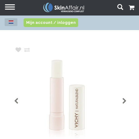
Toggle
navigation
Mijn account / inloggen