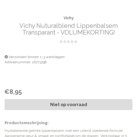
Vichy
Vichy Nuturalblend Lippenbalsem
Transparant - VOLUMEKORTING!
Verzonden binnen 1-3 werkdagen
Artikelnummer: 16773748
€8,95
Niet op voorraad
Productomschrijving:
Hydraterende getinte lippenbalsem met een uiterst voedende formule.
Aangename geur & smaak en comfortabel om de dragen. Verkrijgbaar in 5