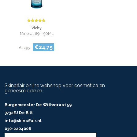
Vichy
Minéral 89 - 50ML
€24,75
€27,95
Skinaffair online webshop voor cosmetica en
geneesmiddelen
Burgemeester De Withstraat 59
3732EJ De Bilt
info@skinaffair.nl
030-2204008