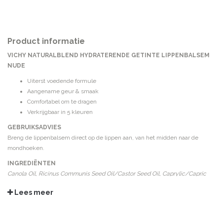
Product informatie
VICHY NATURALBLEND HYDRATERENDE GETINTE LIPPENBALSEM
NUDE
Uiterst voedende formule
Aangename geur & smaak
Comfortabel om te dragen
Verkrijgbaar in 5 kleuren
GEBRUIKSADVIES
Breng de lippenbalsem direct op de lippen aan, van het midden naar de
mondhoeken.
INGREDIËNTEN
Canola Oil, Ricinus Communis Seed Oil/Castor Seed Oil, Caprylic/Capric
Triglyceride, Polyglyceryl, 2-Triisostearate, Helianthus Annuus Seed
Lees meer
Cera/Sunflower Seed Wax, Bis-Behenyl/Isostearyl/Phytosteryl Dimer
Dilinoleyl Dimer Dilinoleate, Cetylpalmitate, Cera Alba/Beeswax,
Helianthus Annuus Seed Oil/Sunflower Seed Oil Silica, Alumina, Aluminum