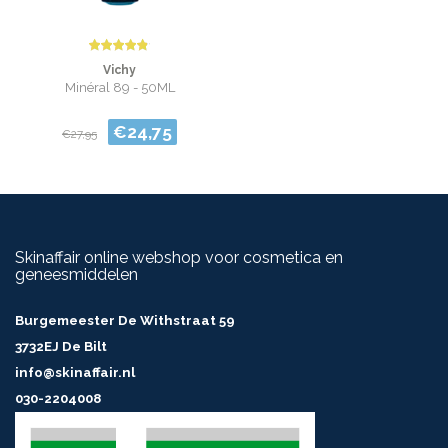
Vichy
Minéral 89 - 50ML
€24,75
€27,95
Skinaffair online webshop voor cosmetica en
geneesmiddelen
Burgemeester De Withstraat 59
3732EJ De Bilt
info@skinaffair.nl
030-2204008