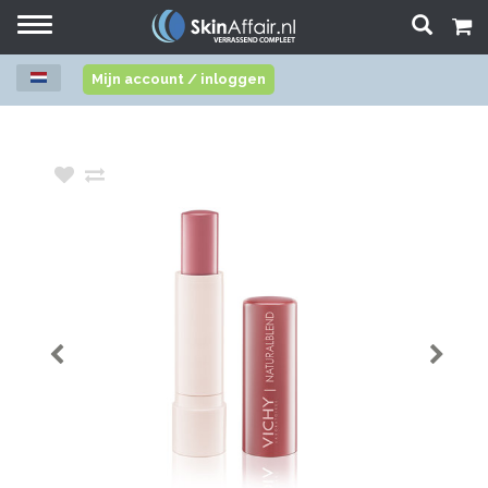
Toggle
navigation
Mijn account / inloggen