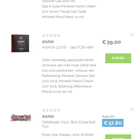
Shower Gel 200 ml,
Sea Kissed Mineral Hand Cream
100 ml en Travel 24K Gold
Mineral Mud Mask 15 ml.
€39,00
AHAVA
AHAVA LOVE - Set FOR HIM
KOPEN
Zeer voordelig geprijsde heren
skincare set met maar liefst drie
full size producten. Inhoud set:
Refreshing Mineral Shower Gel
200 ml & Mineral Hand Cream
100 ml & Soothing Aftershave
Moisturizer 50 ml.
€42,00
AHAVA
Celebrate Your Skin Essential
€37,80
Trio
Enjoy the Holiday with AHAVA!