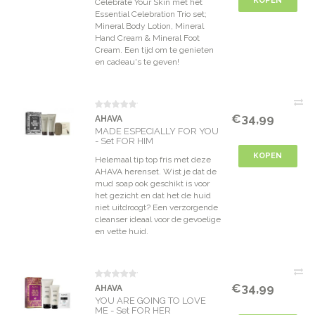
KOPEN
Celebrate Your Skin met het
Essential Celebration Trio set;
Mineral Body Lotion, Mineral
Hand Cream & Mineral Foot
Cream. Een tijd om te genieten
en cadeau's te geven!
€34,99
AHAVA
MADE ESPECIALLY FOR YOU
- Set FOR HIM
KOPEN
Helemaal tip top fris met deze
AHAVA herenset. Wist je dat de
mud soap ook geschikt is voor
het gezicht en dat het de huid
niet uitdroogt? Een verzorgende
cleanser ideaal voor de gevoelige
en vette huid.
€34,99
AHAVA
YOU ARE GOING TO LOVE
ME - Set FOR HER