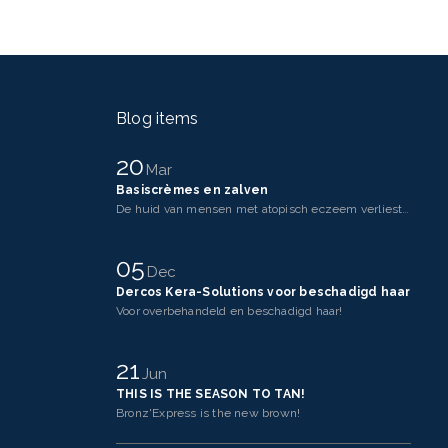
Blog items
20
Mar
Basiscrèmes en zalven
De huid van mensen met atopisch eczeem verliest makkelijker vocht dan een gezonde huid. Dit komt doo
05
Dec
Dercos Kera-Solutions voor beschadigd haar
Voor overbehandeld en beschadigd haar!
21
Jun
THIS IS THE SEASON TO TAN!
Bronz'Express is the new brown!