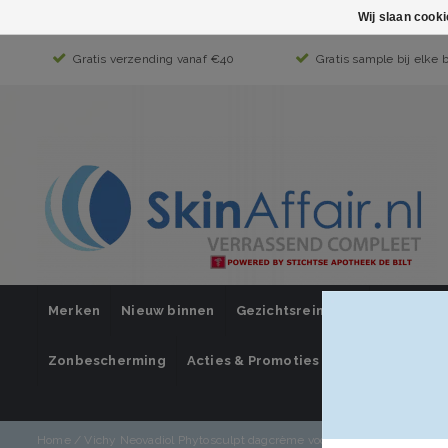
Wij slaan cook
Gratis verzending vanaf €40
Gratis sample bij elke 
Merken
Nieuw binnen
Gezichtsreiniging
Gezichts
Zonbescherming
Acties & Promoties
SUPER SALE
Home
/
Vichy Neovadiol Phytosculpt dagcrème voor hals en kaaklijn - 5