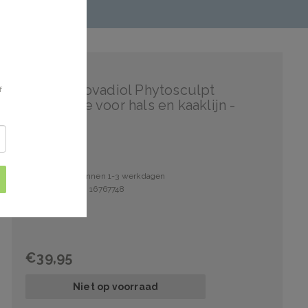
Vichy
Vichy Neovadiol Phytosculpt
f
dagcrème voor hals en kaaklijn -
50ml
Verzonden binnen 1-3 werkdagen
Artikelnummer: 16767748
€39,95
Niet op voorraad