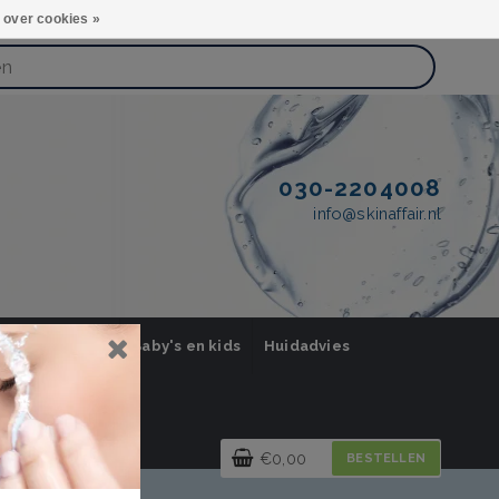
 over cookies »
030-2204008
info@skinaffair.nl
orging Mannen
Baby's en kids
Huidadvies
€0,00
BESTELLEN