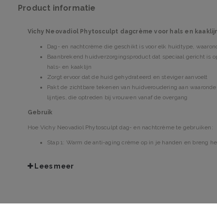
Product informatie
Vichy Neovadiol Phytosculpt dagcrème voor hals en kaaklij
Dag- en nachtcrème die geschikt is voor elk huidtype, waaron
Baanbrekend huidverzorgingsproduct dat speciaal gericht is op
hals- en kaaklijn
Zorgt ervoor dat de huid gehydrateerd en steviger aanvoelt
Pakt de zichtbare tekenen van huidveroudering aan waaronder 
lijntjes, die optreden bij vrouwen vanaf de overgang
Gebruik
Hoe Vichy Neovadiol Phytosculpt dag- en nachtcrème te gebruiken:
Stap 1: Warm de anti-aging crème op in je handen en breng het
behulp van sterke, cirkelvormige bewegingen;
Stap 2: Knijp voorzichtig in de huid langs de kaaklijn, van de k
Lees meer
verstevigende proces dat volgt te ondersteunen;
Stap 3: Strijk de crème verder uit over de huid met een voorzi
vanaf de binnenkant van het gezicht.
Stap 4: Herhaal deze routine desgewenst ’s avonds.