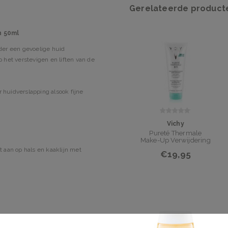
Gerelateerde product
n 50ml
der een gevoelige huid
 het verstevigen en liften van de
huidverslapping alsook fijne
Vichy
Pureté Thermale
Make-Up Verwijdering
3 in 1 300ml
 aan op hals en kaaklijn met
€19,95
in tot de oren, om het
chtige massage, naar buiten toe