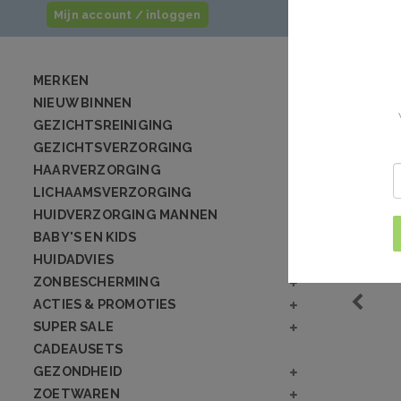
Mijn account / inloggen
MERKEN
NIEUW BINNEN
GEZICHTSREINIGING
GEZICHTSVERZORGING
HAARVERZORGING
LICHAAMSVERZORGING
HUIDVERZORGING MANNEN
BABY'S EN KIDS
HUIDADVIES
ZONBESCHERMING
ACTIES & PROMOTIES
SUPER SALE
CADEAUSETS
GEZONDHEID
ZOETWAREN