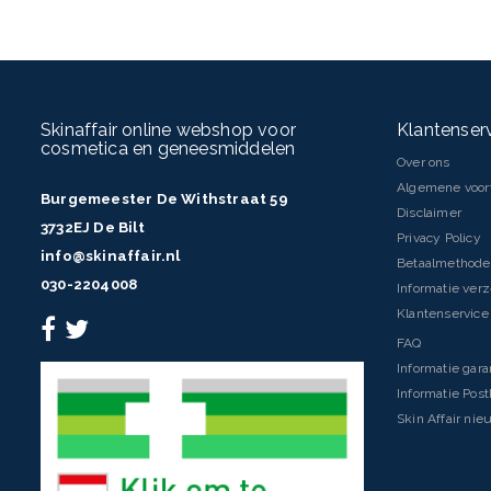
Skinaffair online webshop voor
Klantenser
cosmetica en geneesmiddelen
Over ons
Algemene voo
Burgemeester De Withstraat 59
Disclaimer
3732EJ De Bilt
Privacy Policy
info@skinaffair.nl
Betaalmethod
030-2204008
Informatie ver
Klantenservice 
FAQ
Informatie gara
Informatie Pos
Skin Affair nie