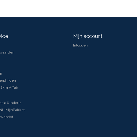
vice
Mijn account
Inloggen
rwaarden
en
zendingen
Skin Affair
ntie & retour
tNL MijnPakket
uwsbrief