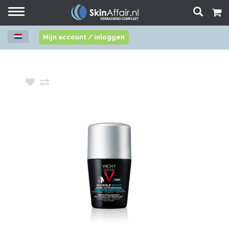
Toggle
navigation
Mijn account / inloggen