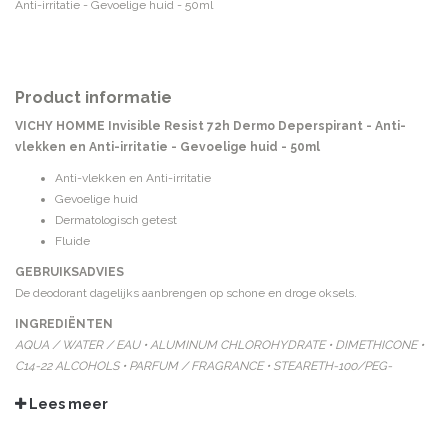
Anti-irritatie - Gevoelige huid - 50ml
Product informatie
VICHY HOMME Invisible Resist 72h Dermo Deperspirant - Anti-
vlekken en Anti-irritatie - Gevoelige huid - 50ml
Anti-vlekken en Anti-irritatie
Gevoelige huid
Dermatologisch getest
Fluide
GEBRUIKSADVIES
De deodorant dagelijks aanbrengen op schone en droge oksels.
INGREDIËNTEN
AQUA / WATER / EAU • ALUMINUM CHLOROHYDRATE • DIMETHICONE •
C14-22 ALCOHOLS • PARFUM / FRAGRANCE • STEARETH-100/PEG-
136/HDI COPOLYMER • PERLITE • TETRASODIUM GLUTAMATE DIACETATE
Lees meer
• C12-20 ALKYL GLUCOSIDE • PENTYLENE GLYCO