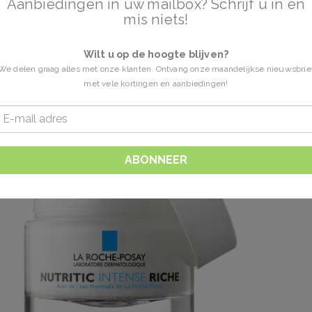
Aanbiedingen in uw mailbox? Schrijf u in en
mis niets!
Wilt u op de hoogte blijven?
We delen graag alles met onze klanten. Ontvang onze maandelijkse nieuwsbrie
met vele kortingen en aanbiedingen!
ABONNEER