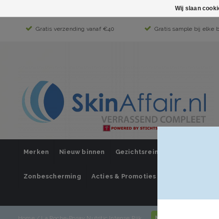
Wij slaan cook
Gratis verzending vanaf €40
Gratis sample bij elke 
Merken
Nieuw binnen
Gezichtsreiniging
Gezichts
Zonbescherming
Acties & Promoties
SUPER SALE
Mijn account / inl
Home
/
La Roche-Posay Nutritic Intense Rijk