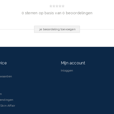
0 sterren op basis van 0 beoordelingen
je beoordeling toevoegen
vice
Mijn account
Inloggen
rwaarden
en
zendingen
Skin Affair