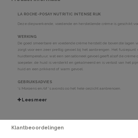
LA ROCHE-POSAY NUTRITIC INTENSE RIJK
Deze diepwerkende, voedende en herstellende crème is geschikt voo
WERKING
De goed smeerbare en voedende crème herstelt de bovenste lagen va
zorgt voor een zeer prettig gevoel bij het aanbrengen. Het fusiepunt
huidtemperatuur, wat een sensationeel gevoel geeft alsof de crème o
soepeler, de huid is versterkt en gekalmeerd en is verlost van het pij
huid en een prikkend of warm gevoel.
GEBRUIKSADVIES
's Morgens en/of 's avonds op het hele gezicht aanbrengen.
Lees meer
INGREDIËNTEN
Aqua/Water, Glycerin, Cetearyl Alcohol, Caprylic/Capric Triglycerid
Alcohol Denat., Ethylhexyl Palmitate, Dimethicone, Butyrospermum P
Myristyl Myristate, Niacinamide, PEG-100 Stearate
Klantbeoordelingen
INHOUD
50 ml