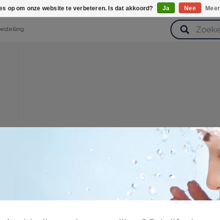
ies op om onze website te verbeteren. Is dat akkoord?
Ja
Nee
Meer
bestelling
verzorging
Haarverzorging
Lichaamsverzorging
Huidverz
Cadeausets
Gezondheid
Zoetwaren
oggen