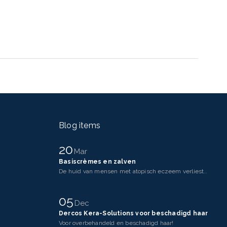
Blog items
20
Mar
Basiscrèmes en zalven
De huid van mensen met atopisch eczeem verliest makkelijker vocht dan een gezonde huid. Dit komt doo
05
Dec
Dercos Kera-Solutions voor beschadigd haar
Voor overbehandeld en beschadigd haar!