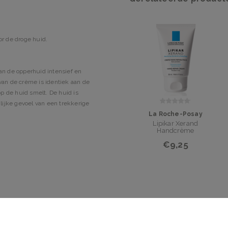
r de droge huid.
n de opperhuid intensief en
 van de crème is identiek aan de
p de huid smelt. De huid is
nlijke gevoel van een trekkerige
La Roche-Posay
Lipikar Xerand
Handcrème
€9,25
e, Glyceryl Stearate,
arkii Butter/Shea Butter,