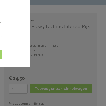
La Roche-Posay
f
La Roche-Posay Nutritic Intense Rijk
Voor 15:00 besteld, morgen in huis
3 stuks op voorraad
Artikelnummer: 15835359
€24,50
Toevoegen aan winkelwagen
Productomschrijving: