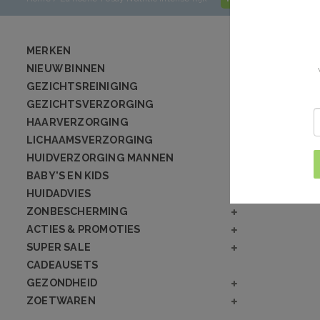
MERKEN
NIEUW BINNEN
GEZICHTSREINIGING
GEZICHTSVERZORGING
HAARVERZORGING
LICHAAMSVERZORGING
HUIDVERZORGING MANNEN
BABY'S EN KIDS
HUIDADVIES
ZONBESCHERMING
ACTIES & PROMOTIES
SUPER SALE
CADEAUSETS
GEZONDHEID
ZOETWAREN