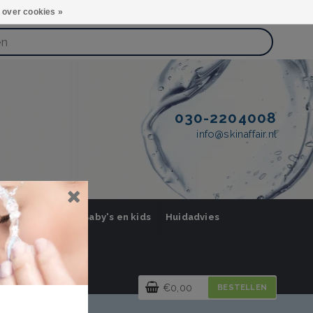
 over cookies »
030-2204008
info@skinaffair.nl
orging Mannen
Baby's en kids
Huidadvies
€0,00
BESTELLEN