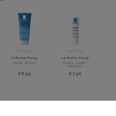
La Roche-Posay
La Roche-Posay
Lipikar Wasgel
Nutritic Lippen -
SPECIALE
AANBIEDING!
€8,95
€7,50