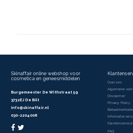
Skinaffair online webshop voor
Klantenser
cosmetica en geneesmiddelen
Over ons
Algemene voo
Burgemeester De Withstraat 59
Disclaimer
3732EJ De Bilt
Privacy Policy
info@skinaffair.nl
Betaalmethod
030-2204008
Informatie ver
Klantenservice 
FAQ