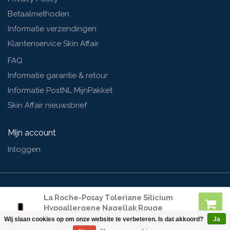
Betaalmethoden
Informatie verzendingen
Klantenservice Skin Affair
FAQ
Informatie garantie & retour
Informatie PostNL MijnPakket
Skin Affair nieuwsbrief
Mijn account
Inloggen
© Skinaffair | Webshop design by
OOSEOO
| Powered by
Lightspeed
La Roche-Posay Toleriane Silicium
Hypoallergene Nagellak Rouge
Parfait
Wij slaan cookies op om onze website te verbeteren. Is dat akkoord?
Ja
€14,50