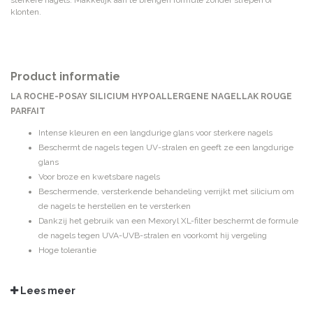
sterkere nagels. Makkelijk aan te brengen formule zonder strepen of
klonten.
Product informatie
LA ROCHE-POSAY SILICIUM HYPOALLERGENE NAGELLAK ROUGE
PARFAIT
Intense kleuren en een langdurige glans voor sterkere nagels
Beschermt de nagels tegen UV-stralen en geeft ze een langdurige
glans
Voor broze en kwetsbare nagels
Beschermende, versterkende behandeling verrijkt met silicium om
de nagels te herstellen en te versterken
Dankzij het gebruik van een Mexoryl XL-filter beschermt de formule
de nagels tegen UVA-UVB-stralen en voorkomt hij vergeling
Hoge tolerantie
GEBRUIKSADVIES
Makkelijk aan te brengen formule zonder strepen of klonten die goed op de
Lees meer
nagels blijft zitten.