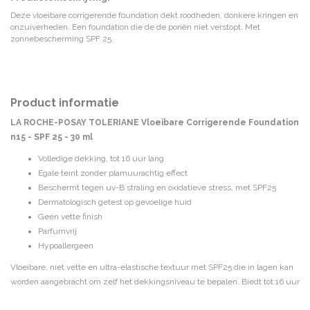
Deze vloeibare corrigerende foundation dekt roodheden, donkere kringen en
onzuiverheden. Een foundation die de de poriën niet verstopt. Met
zonnebescherming SPF 25.
Product informatie
LA ROCHE-POSAY TOLERIANE Vloeibare Corrigerende Foundation
n15 - SPF 25 - 30 ml
Volledige dekking, tot 16 uur lang
Egale teint zonder plamuurachtig effect
Beschermt tegen uv-B straling en oxidatieve stress, met SPF25
Dermatologisch getest op gevoelige huid
Geen vette finish
Parfumvrij
Hypoallergeen
Vloeibare, niet vette en ultra-elastische textuur met SPF25 die in lagen kan
worden aangebracht om zelf het dekkingsniveau te bepalen. Biedt tot 16 uur
lang dekking en corrigeert roodheid, vlekjes, littekens en onzuiverheden op