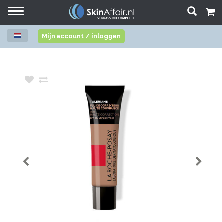
Toggle
navigation
Mijn account / inloggen