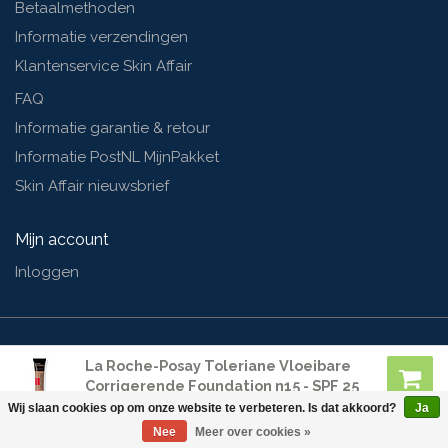
Betaalmethoden
Informatie verzendingen
Klantenservice Skin Affair
FAQ
Informatie garantie & retour
Informatie PostNL MijnPakket
Skin Affair nieuwsbrief
Mijn account
Inloggen
© Skinaffair | Webshop design by
OOSEOO
| Powered by
Lightspeed
La Roche-Posay Toleriane Vloeibare
Corrigerende Foundation n15 - SPF 25
- 30 ml
Wij slaan cookies op om onze website te verbeteren. Is dat akkoord?
Ja
€24,50
Nee
Meer over cookies »