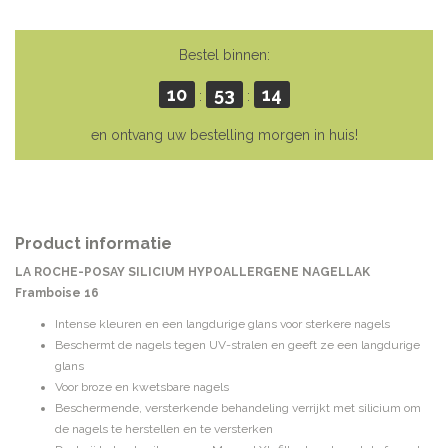
Bestel binnen:
10
53
14
:
:
en ontvang uw bestelling morgen in huis!
Product informatie
LA ROCHE-POSAY SILICIUM HYPOALLERGENE NAGELLAK
Framboise 16
Intense kleuren en een langdurige glans voor sterkere nagels
Beschermt de nagels tegen UV-stralen en geeft ze een langdurige
glans
Voor broze en kwetsbare nagels
Beschermende, versterkende behandeling verrijkt met silicium om
de nagels te herstellen en te versterken