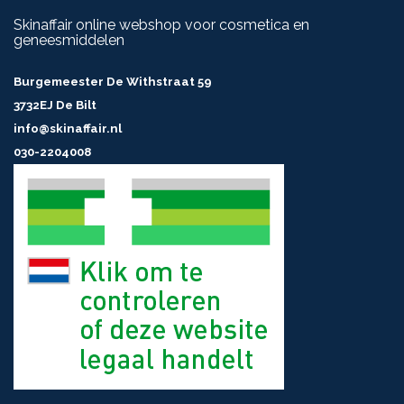
INHOUD
6 ml
Skinaffair online webshop voor cosmetica en
geneesmiddelen
Burgemeester De Withstraat 59
3732EJ De Bilt
info@skinaffair.nl
030-2204008