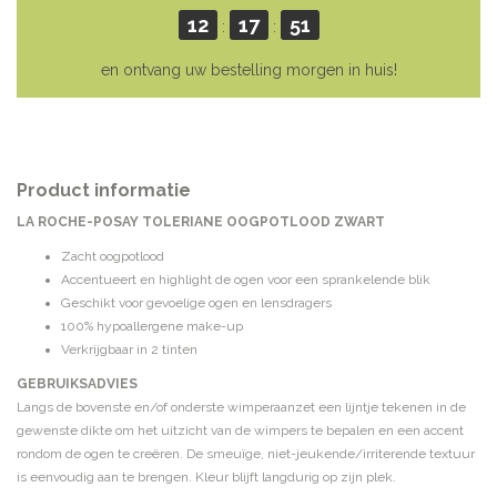
12
17
51
:
:
en ontvang uw bestelling morgen in huis!
Product informatie
LA ROCHE-POSAY TOLERIANE OOGPOTLOOD ZWART
Zacht oogpotlood
Accentueert en highlight de ogen voor een sprankelende blik
Geschikt voor gevoelige ogen en lensdragers
100% hypoallergene make-up
Verkrijgbaar in 2 tinten
GEBRUIKSADVIES
Langs de bovenste en/of onderste wimperaanzet een lijntje tekenen in de
gewenste dikte om het uitzicht van de wimpers te bepalen en een accent
rondom de ogen te creëren. De smeuïge, niet-jeukende/irriterende textuur
is eenvoudig aan te brengen. Kleur blijft langdurig op zijn plek.