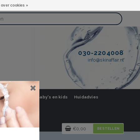
 over cookies »
030-2204008
info@skinaffair.nl
orging Mannen
Baby's en kids
Huidadvies
€0,00
BESTELLEN