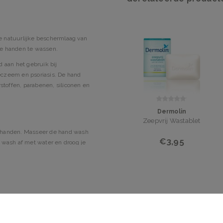
e natuurlijke beschermlaag van
je handen te wassen.
 aan het gebruik bij
 eczeem en psoriasis. De hand
stoffen, parabenen, siliconen en
Dermolin
Zeepvrij Wastablet
e handen. Masseer de hand wash
€3,95
 wash af met water en droog je
Chloride, Caprylyl Glycol,
yceryl Caprylate, Tetrasodium