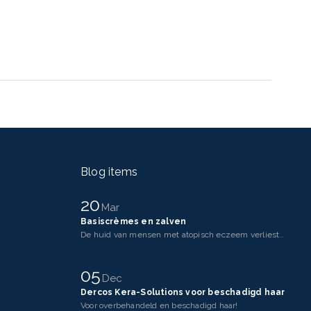
Blog items
20
Mar
Basiscrèmes en zalven
De huid van mensen met atopisch eczeem verliest makkelijker vocht dan een gezonde huid. Dit komt doo
05
Dec
Dercos Kera-Solutions voor beschadigd haar
Voor overbehandeld en beschadigd haar!