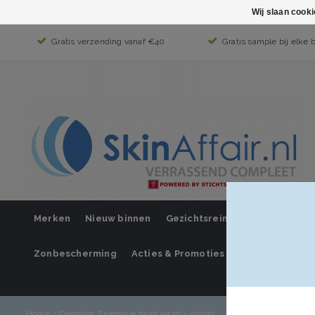
Wij slaan cook
Gratis verzending vanaf €40
Gratis sample bij elke 
Merken
Nieuw binnen
Gezichtsreiniging
Gezichts
Zonbescherming
Acties & Promoties
SUPER SALE
Mijn account / i
Home
/
Dermolin Zeepvrije hand wash - 400ml