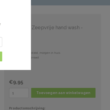
Dermolin
f
Dermolin Zeepvrije hand wash -
400ml
Voor 15:00 besteld, morgen in huis
3 stuks op voorraad
€9,95
Toevoegen aan winkelwagen
Productomschrijving: