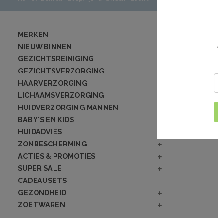
MERKEN
NIEUW BINNEN
GEZICHTSREINIGING
GEZICHTSVERZORGING
HAARVERZORGING
LICHAAMSVERZORGING
HUIDVERZORGING MANNEN
BABY'S EN KIDS
HUIDADVIES
ZONBESCHERMING
ACTIES & PROMOTIES
SUPER SALE
CADEAUSETS
GEZONDHEID
ZOETWAREN