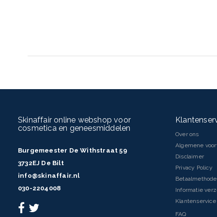
INHOUD
400 ml
Skinaffair online webshop voor
Klantenser
cosmetica en geneesmiddelen
Over ons
Algemene voo
Burgemeester De Withstraat 59
Disclaimer
3732EJ De Bilt
Privacy Policy
info@skinaffair.nl
Betaalmethod
030-2204008
Informatie ver
Klantenservice 
FAQ