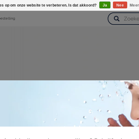
ies op om onze website te verbeteren. Is dat akkoord?
Ja
Nee
Meer
bestelling
verzorging
Haarverzorging
Lichaamsverzorging
Huidverz
Cadeausets
Gezondheid
Zoetwaren
nloggen