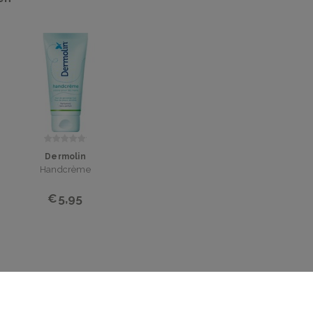
Dermolin
Handcrème
€5,95