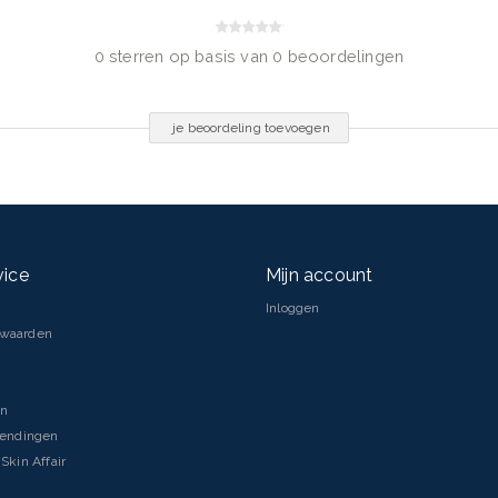
0 sterren op basis van 0 beoordelingen
je beoordeling toevoegen
vice
Mijn account
Inloggen
rwaarden
en
zendingen
Skin Affair