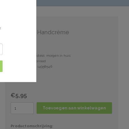
Dermolin
f
Dermolin Handcrème
Voor 15:00 besteld, morgen in huis
2 stuks op voorraad
Artikelnummer: 14958546
€5,95
Toevoegen aan winkelwagen
Productomschrijving: