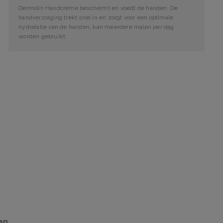
Dermolin Handcrème beschermt en voedt de handen. De
handverzorging trekt snel in en zorgt voor een optimale
hydratatie van de handen, kan meerdere malen per dag
worden gebruikt.
en