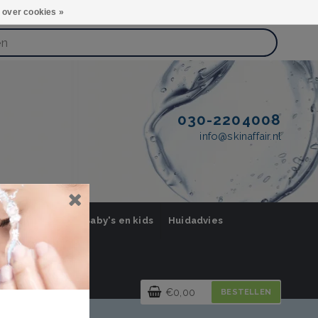
 over cookies »
030-2204008
info@skinaffair.nl
orging Mannen
Baby's en kids
Huidadvies
€0,00
BESTELLEN