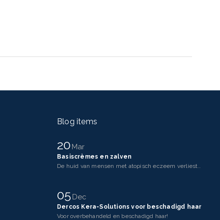
Blog items
20
Mar
Basiscrèmes en zalven
De huid van mensen met atopisch eczeem verliest makkelijker vocht dan een gezonde huid. Dit komt doo
05
Dec
Dercos Kera-Solutions voor beschadigd haar
Voor overbehandeld en beschadigd haar!