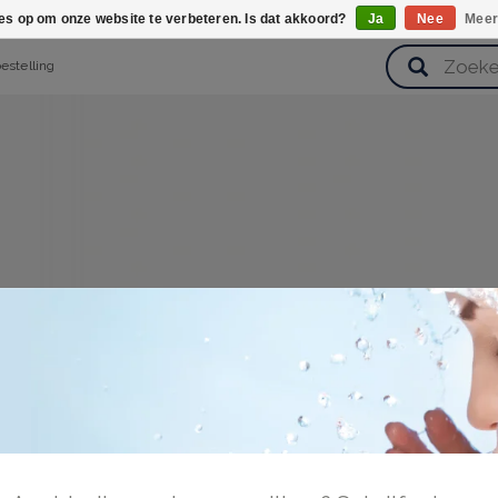
ies op om onze website te verbeteren. Is dat akkoord?
Ja
Nee
Meer
bestelling
verzorging
Haarverzorging
Lichaamsverzorging
Huidverz
Cadeausets
Gezondheid
Zoetwaren