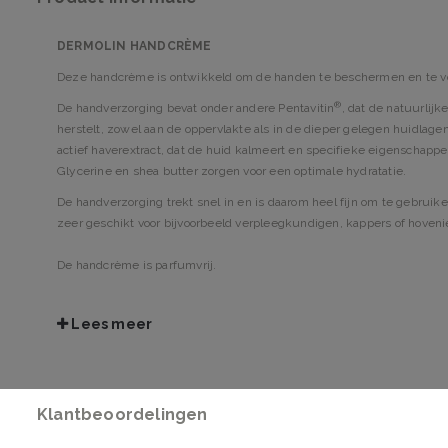
DERMOLIN HANDCRÈME
Deze handcrème is ontwikkeld om de handen te beschermen en te v
®
De handverzorging bevat onder andere Pentavitin
, dat de natuurlijk
herstelt, zowel aan de oppervlakte als in de dieper gelegen huidlag
actief haverextract, dat de huid kalmeert en specifieke eigenschappen
Glycerine en shea butter zorgen voor een optimale hydratatie.
De handverzorging trekt snel in en is daarom heel fijn om te gebrui
zeer geschikt voor bijvoorbeeld verpleegkundigen, kappers of hoveni
De handcrème is parfumvrij.
GEBRUIKSADVIES
Lees meer
Neem een kleine hoeveelheid handcrème en masseer de handen goe
malen per dag worden gebruikt.
INGREDIËNTEN
Klantbeoordelingen
Aqua, Stearic Acid, Cetearyl Alcohol, Ethylhexyl Stearate, Glycerin,
Butyrospermum Parkii Butter, Xanthan Gum, Saccharide Isomerate, D