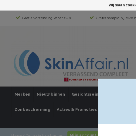
Wij slaan cook
Gratis verzending vanaf €40
Gratis sample bij elke 
Merken
Nieuw binnen
Gezichtsreiniging
Gezichts
Zonbescherming
Acties & Promoties
SUPER SALE
Mijn account / inloggen
Home
/
Dermolin Handcrème