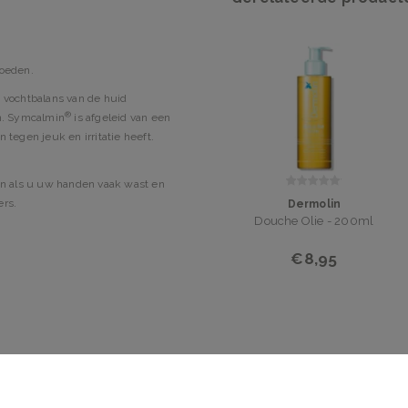
oeden.
e vochtbalans van de huid
®
en. Symcalmin
is afgeleid van een
 tegen jeuk en irritatie heeft.
ken als u uw handen vaak wast en
ers.
Dermolin
Douche Olie - 200ml
€8,95
d in. De crème kan meerdere
 Cetearyl Glucoside,
ipropylene Glycol, Caprylyl