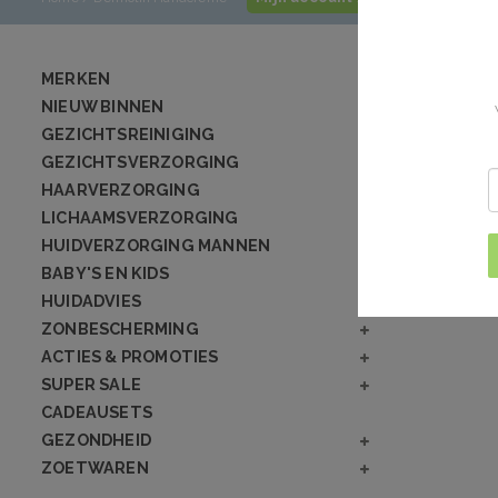
MERKEN
NIEUW BINNEN
GEZICHTSREINIGING
GEZICHTSVERZORGING
HAARVERZORGING
LICHAAMSVERZORGING
HUIDVERZORGING MANNEN
BABY'S EN KIDS
HUIDADVIES
ZONBESCHERMING
ACTIES & PROMOTIES
SUPER SALE
CADEAUSETS
GEZONDHEID
ZOETWAREN